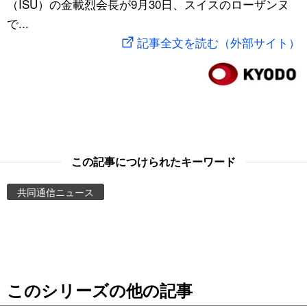
（ISU）の金載烈会長が9月30日、スイスのローザンヌ
スポーツ・東京2020
文化
動画/Live
で...
記事全文を読む（外部サイト）
科学・技術
Books
暮らし
Cinema
スポーツ・東京2020
Topics
この記事につけられたキーワード
Images
共同通信ニュース
People
東京
このシリーズの他の記事
お知らせ