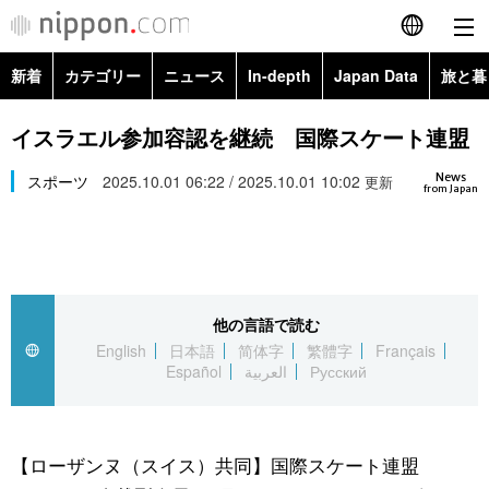
新着
カテゴリー
ニュース
In-depth
Japan Data
旅と暮
English
政治・外交
Topics
イスラエル参加容認を継続 国際スケート連盟
简体字
News
経済・ビジネス
スポーツ
2025.10.01 06:22 / 2025.10.01 10:02
Images
更新
繁體字
from Japan
カテゴリー
国際・海外
People
Français
政治・外交
ニュース
社会
東京
Español
他の言語で読む
経済・ビジネス
トップ
In-depth
文化
お知らせ
English
日本語
简体字
繁體字
Français
العربية
Español
العربية
Русский
国際
アーカイブ
Japan Data
科学・技術
Русский
社会
旅と暮らし
暮らし
【ローザンヌ（スイス）共同】国際スケート連盟