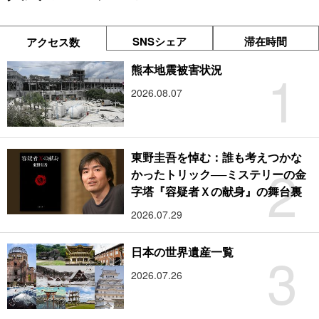
SNSシェア
滞在時間
アクセス数
1
熊本地震被害状況
2026.08.07
東野圭吾を悼む：誰も考えつかな
2
かったトリック──ミステリーの金
字塔『容疑者Ｘの献身』の舞台裏
2026.07.29
3
日本の世界遺産一覧
2026.07.26