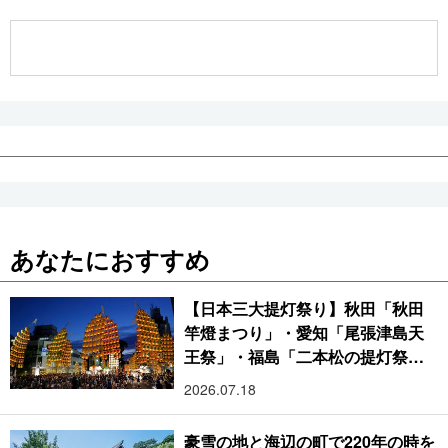
公式SNS
あなたにおすすめ
【日本三大提灯祭り】秋田「秋田
竿燈まつり」・愛知「尾張津島天
王祭」・福島「二本松の提灯祭
り」:おびただしい灯火が夜空を照
2026.07.18
らす光の祭典
豪雪の地と海辺の町で220年の時を