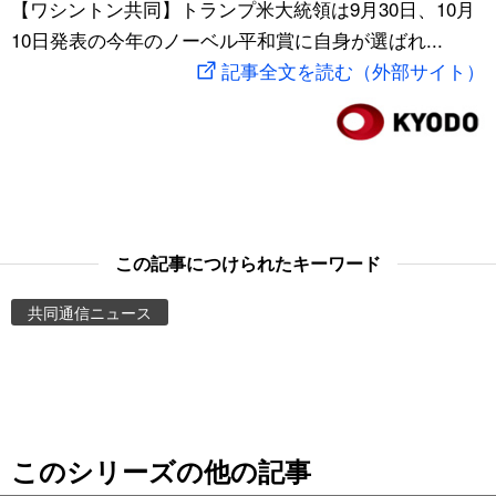
【ワシントン共同】トランプ米大統領は9月30日、10月
スポーツ・東京2020
文化
動画/Live
10日発表の今年のノーベル平和賞に自身が選ばれ...
記事全文を読む（外部サイト）
科学・技術
Books
暮らし
Cinema
スポーツ・東京2020
Topics
この記事につけられたキーワード
Images
共同通信ニュース
People
東京
このシリーズの他の記事
お知らせ