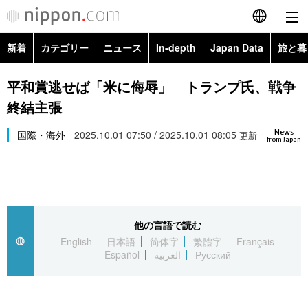
新着
カテゴリー
ニュース
In-depth
Japan Data
旅と暮
English
政治・外交
Topics
平和賞逃せば「米に侮辱」 トランプ氏、戦争
简体字
終結主張
経済・ビジネス
Images
繁體字
カテゴリー
News
国際・海外
2025.10.01 07:50 / 2025.10.01 08:05
更新
from Japan
国際・海外
People
Français
政治・外交
ニュース
社会
東京
Español
経済・ビジネス
トップ
In-depth
文化
お知らせ
العربية
他の言語で読む
English
日本語
简体字
繁體字
Français
国際
アーカイブ
Japan Data
科学・技術
Español
العربية
Русский
Русский
社会
旅と暮らし
暮らし