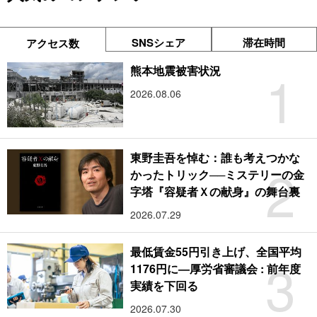
SNSシェア
滞在時間
アクセス数
1
熊本地震被害状況
2026.08.06
東野圭吾を悼む：誰も考えつかな
2
かったトリック──ミステリーの金
字塔『容疑者Ｘの献身』の舞台裏
2026.07.29
最低賃金55円引き上げ、全国平均
3
1176円に―厚労省審議会 : 前年度
実績を下回る
2026.07.30