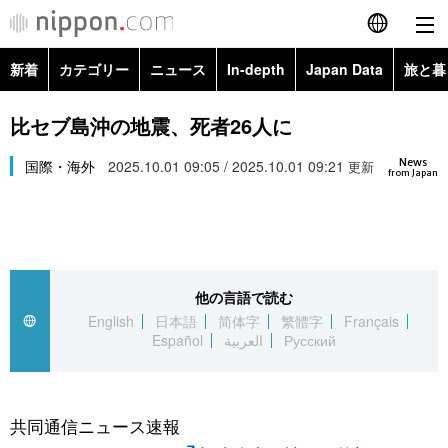
新着
カテゴリー
ニュース
In-depth
Japan Data
旅と暮
English
政治・外交
Topics
比セブ島沖の地震、死者26人に
简体字
News
経済・ビジネス
国際・海外
2025.10.01 09:05 / 2025.10.01 09:21
Images
更新
繁體字
from Japan
カテゴリー
国際・海外
People
Français
政治・外交
ニュース
社会
東京
Español
他の言語で読む
経済・ビジネス
トップ
In-depth
文化
お知らせ
English
日本語
简体字
繁體字
Français
العربية
Español
العربية
Русский
国際
アーカイブ
Japan Data
科学・技術
Русский
社会
旅と暮らし
暮らし
共同通信ニュース速報