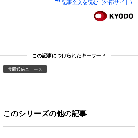
記事全文を読む（外部サイト）
スポーツ・東京2020
文化
動画/Live
科学・技術
Books
暮らし
Cinema
この記事につけられたキーワード
スポーツ・東京2020
Topics
共同通信ニュース
Images
People
このシリーズの他の記事
東京
お知らせ