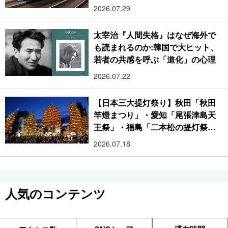
2026.07.29
太宰治『人間失格』はなぜ海外で
も読まれるのか:韓国で大ヒット、
若者の共感を呼ぶ「道化」の心理
2026.07.22
【日本三大提灯祭り】秋田「秋田
竿燈まつり」・愛知「尾張津島天
王祭」・福島「二本松の提灯祭
り」:おびただしい灯火が夜空を照
2026.07.18
らす光の祭典
人気のコンテンツ