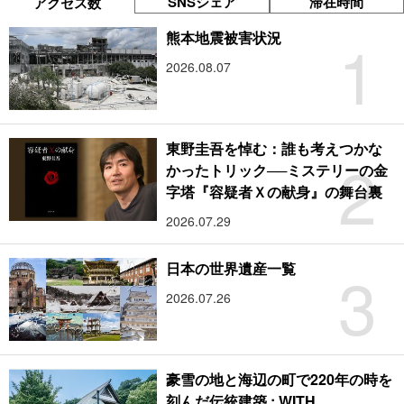
SNSシェア
滞在時間
アクセス数
1
熊本地震被害状況
2026.08.07
東野圭吾を悼む：誰も考えつかな
2
かったトリック──ミステリーの金
字塔『容疑者Ｘの献身』の舞台裏
2026.07.29
3
日本の世界遺産一覧
2026.07.26
豪雪の地と海辺の町で220年の時を
刻んだ伝統建築 : WITH