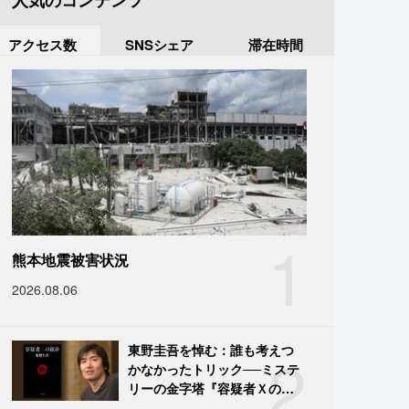
人気のコンテンツ
アクセス数
SNSシェア
滞在時間
1
熊本地震被害状況
2026.08.06
2
東野圭吾を悼む：誰も考えつ
かなかったトリック──ミステ
リーの金字塔『容疑者Ｘの献
身』の舞台裏