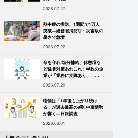
2026.07.27
熱中症の搬送、1週間で1万人
突破―総務省消防庁 : 災害級の
暑さで急増
2026.07.22
命を守れ!塩分補給、休憩増な
ど猛暑対策あれこれ : 半数の企
業が「業務に支障あり」―帝
国データ
2026.07.20
物価は「1年後も上がり続け
る」が過去最高の9割:中東情勢
が響く―日銀調査
2026.08.01