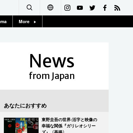
ema
More
English
Topics
简体字
Images
News
繁體字
People
Français
from Japan
東京
Español
お知らせ
العربية
あなたにおすすめ
Русский
東野圭吾の世界:活字と映像の
幸福な関係『ガリレオシリー
ズ』〈再掲〉