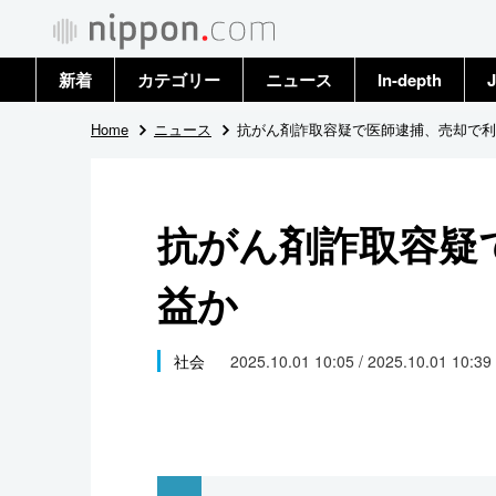
新着
カテゴリー
ニュース
In-depth
J
政治・外交
トップ
Home
ニュース
抗がん剤詐取容疑で医師逮捕、売却で利
経済・ビジネス
アーカイブ
抗がん剤詐取容疑
国際
益か
社会
文化
社会
2025.10.01 10:05 / 2025.10.01 10:39
科学・技術
暮らし