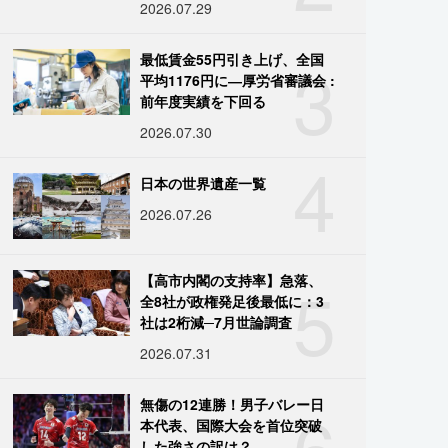
2026.07.29
3
最低賃金55円引き上げ、全国
平均1176円に―厚労省審議会 :
前年度実績を下回る
2026.07.30
4
日本の世界遺産一覧
2026.07.26
5
【高市内閣の支持率】急落、
全8社が政権発足後最低に：3
社は2桁減─7月世論調査
2026.07.31
6
無傷の12連勝！男子バレー日
本代表、国際大会を首位突破
した強さの訳は？