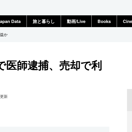
apan Data
旅と暮らし
動画/Live
Books
Cin
益か
で医師逮捕、売却で利
更新