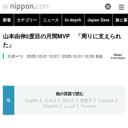
新着
カテゴリー
ニュース
In-depth
Japan Data
旅と暮
English
政治・外交
Topics
山本由伸2度目の月間MVP 「周りに支えられ
简体字
た」
経済・ビジネス
Images
繁體字
カテゴリー
News
スポーツ
2025.10.01 10:27 / 2025.10.01 10:35
更新
from Japan
国際・海外
People
Français
政治・外交
ニュース
社会
東京
Español
経済・ビジネス
トップ
In-depth
文化
お知らせ
العربية
他の言語で読む
English
日本語
简体字
繁體字
Français
国際
アーカイブ
Japan Data
科学・技術
Español
العربية
Русский
Русский
社会
旅と暮らし
暮らし