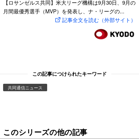
【ロサンゼルス共同】米大リーグ機構は9月30日、9月の
スポーツ・東京2020
文化
動画/Live
月間最優秀選手（MVP）を発表し、ナ・リーグの...
記事全文を読む（外部サイト）
科学・技術
Books
暮らし
Cinema
スポーツ・東京2020
Topics
この記事につけられたキーワード
Images
共同通信ニュース
People
東京
このシリーズの他の記事
お知らせ