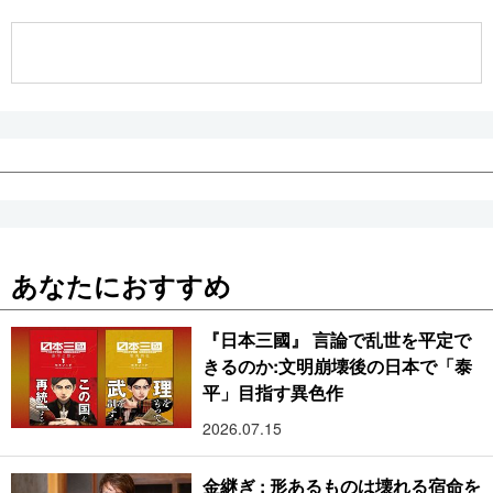
公式SNS
あなたにおすすめ
『日本三國』 言論で乱世を平定で
きるのか:文明崩壊後の日本で「泰
平」目指す異色作
2026.07.15
金継ぎ : 形あるものは壊れる宿命を