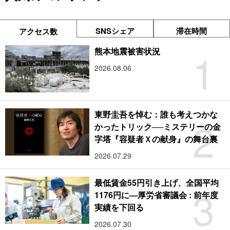
SNSシェア
滞在時間
アクセス数
1
熊本地震被害状況
2026.08.06
東野圭吾を悼む：誰も考えつかな
2
かったトリック──ミステリーの金
字塔『容疑者Ｘの献身』の舞台裏
2026.07.29
最低賃金55円引き上げ、全国平均
3
1176円に―厚労省審議会 : 前年度
実績を下回る
2026.07.30