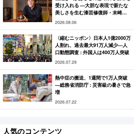
受け入れる ―大胆な表現で新たな
美しさを生む漆芸修復師・末崎広
樹
2026.08.06
〈縮むニッポン〉日本人1億2000万
人割れ、過去最大91万人減少―人
口動態調査 : 外国人は400万人突破
2026.07.29
熱中症の搬送、1週間で1万人突破
―総務省消防庁 : 災害級の暑さで急
増
2026.07.22
人気のコンテンツ