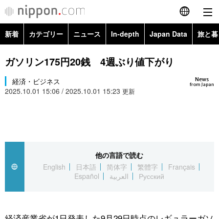
新着
カテゴリー
ニュース
In-depth
Japan Data
旅と暮
English
政治・外交
Topics
ガソリン175円20銭 4週ぶり値下がり
简体字
News
経済・ビジネス
経済・ビジネス
Images
繁體字
from Japan
2025.10.01 15:06 / 2025.10.01 15:23
更新
カテゴリー
国際・海外
People
Français
政治・外交
ニュース
社会
東京
Español
経済・ビジネス
トップ
In-depth
他の言語で読む
文化
お知らせ
العربية
English
日本語
简体字
繁體字
Français
Español
العربية
Русский
国際
アーカイブ
Japan Data
科学・技術
Русский
社会
旅と暮らし
暮らし
経済産業省が1日発表した9月29日時点のレギュラーガソ