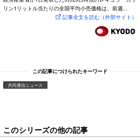
リン1リットル当たりの全国平均小売価格は、前週...
スポーツ・東京2020
文化
動画/Live
記事全文を読む（外部サイト）
科学・技術
Books
暮らし
Cinema
スポーツ・東京2020
Topics
この記事につけられたキーワード
Images
共同通信ニュース
People
東京
このシリーズの他の記事
お知らせ