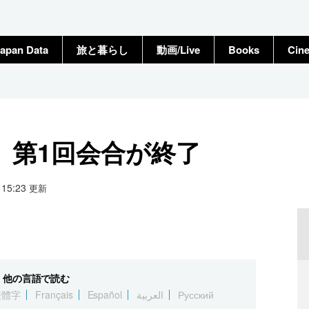
apan Data
旅と暮らし
動画/Live
Books
Cin
、第1回会合が終了
1 15:23
更新
他の言語で読む
繁體字
Français
Español
العربية
Русский