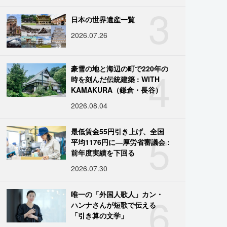
3
日本の世界遺産一覧
2026.07.26
4
豪雪の地と海辺の町で220年の
時を刻んだ伝統建築 : WITH
KAMAKURA（鎌倉・長谷）
2026.08.04
5
最低賃金55円引き上げ、全国
平均1176円に―厚労省審議会 :
前年度実績を下回る
2026.07.30
6
唯一の「外国人歌人」カン・
ハンナさんが短歌で伝える
「引き算の文学」