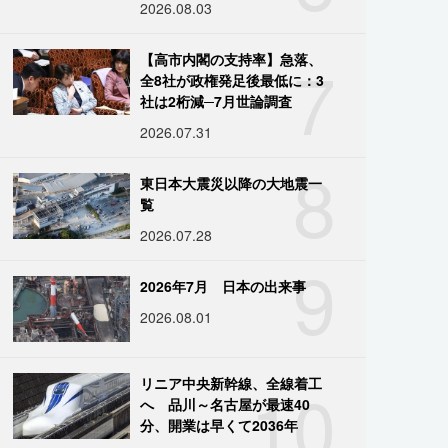
2026.08.03
7
【高市内閣の支持率】急落、
全8社が政権発足後最低に：3
社は2桁減─7月世論調査
2026.07.31
8
東日本大震災以降の大地震一
覧
2026.07.28
9
2026年7月 日本の出来事
2026.08.01
10
リニア中央新幹線、全線着工
へ 品川～名古屋が最速40
分、開業は早くて2036年