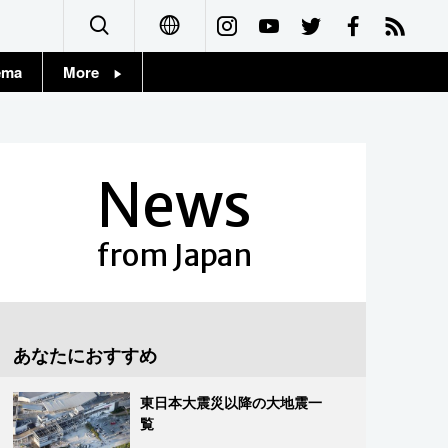
ema
More
English
Topics
简体字
Images
News
繁體字
People
Français
from Japan
東京
Español
お知らせ
العربية
あなたにおすすめ
Русский
東日本大震災以降の大地震一
覧