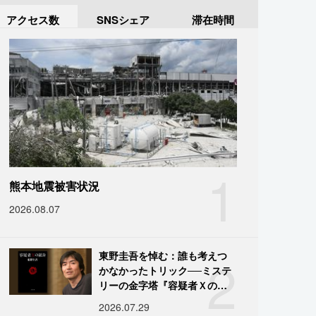
アクセス数
SNSシェア
滞在時間
1
熊本地震被害状況
2026.08.07
2
東野圭吾を悼む：誰も考えつ
かなかったトリック──ミステ
リーの金字塔『容疑者Ｘの献
身』の舞台裏
2026.07.29