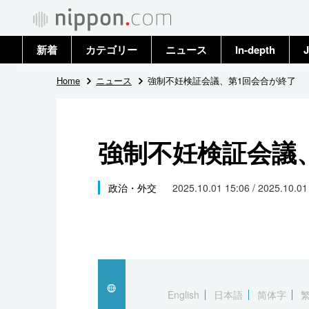
新着
カテゴリー
ニュース
In-depth
J
政治・外交
トップ
Home
ニュース
強制不妊検証会議、第1回会合が終了
経済・ビジネス
アーカイブ
強制不妊検証会議
国際
社会
政治・外交
2025.10.01 15:06 / 2025.10.0
文化
科学・技術
暮らし
English
日本語
简体字