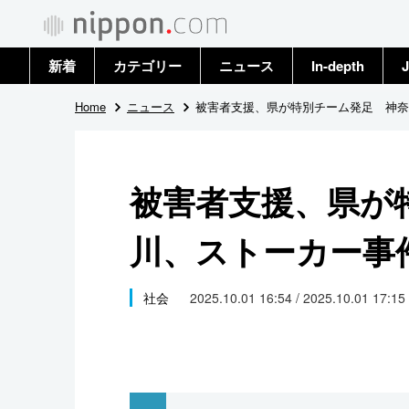
新着
カテゴリー
ニュース
In-depth
J
政治・外交
トップ
Home
ニュース
被害者支援、県が特別チーム発足 神奈
経済・ビジネス
アーカイブ
被害者支援、県が
国際
川、ストーカー事
社会
文化
社会
2025.10.01 16:54 / 2025.10.01 17:15
科学・技術
暮らし