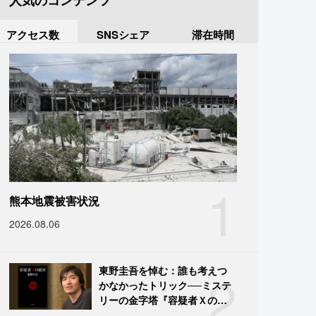
人気のコンテンツ
アクセス数
SNSシェア
滞在時間
1
熊本地震被害状況
2026.08.06
2
東野圭吾を悼む：誰も考えつ
かなかったトリック──ミステ
リーの金字塔『容疑者Ｘの献
身』の舞台裏