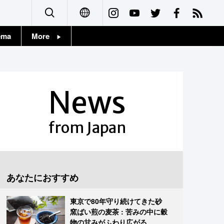
ema
More
English
Topics
简体字
Images
News
繁體字
People
Français
from Japan
東京
Español
お知らせ
العربية
あなたにおすすめ
Русский
東京で80年守り続けてきた砂
窯ばい煎の麦茶 : 苦みの中に穀
物の甘みがふわり広がる