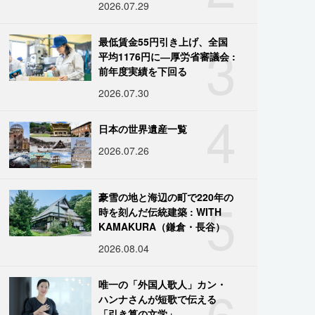
2026.07.29
3
最低賃金55円引き上げ、全国
平均1176円に―厚労省審議会 :
前年度実績を下回る
2026.07.30
4
日本の世界遺産一覧
2026.07.26
5
豪雪の地と海辺の町で220年の
時を刻んだ伝統建築 : WITH
KAMAKURA（鎌倉・長谷）
2026.08.04
6
唯一の「外国人歌人」カン・
ハンナさんが短歌で伝える
「引き算の文学」