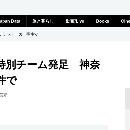
apan Data
旅と暮らし
動画/Live
Books
Cin
川、ストーカー事件で
特別チーム発足 神奈
件で
更新