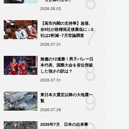
2026.08.03
7
【高市内閣の支持率】急落、
全8社が政権発足後最低に：3
社は2桁減─7月世論調査
2026.07.31
8
無傷の12連勝！男子バレー日
本代表、国際大会を首位突破
した強さの訳は？
2026.07.31
9
東日本大震災以降の大地震一
覧
2026.07.28
10
2026年7月 日本の出来事