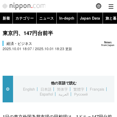
新着
カテゴリー
ニュース
In-depth
Japan Data
旅と暮
English
政治・外交
Topics
東京円、147円台前半
简体字
News
経済・ビジネス
経済・ビジネス
Images
繁體字
from Japan
2025.10.01 18:07 / 2025.10.01 18:23
更新
カテゴリー
国際・海外
People
Français
政治・外交
ニュース
社会
東京
Español
経済・ビジネス
トップ
In-depth
他の言語で読む
文化
お知らせ
العربية
English
日本語
简体字
繁體字
Français
Español
العربية
Русский
国際
アーカイブ
Japan Data
科学・技術
Русский
社会
旅と暮らし
暮らし
1日の東京外国為替市場の円相場は、1ドル＝147円台前