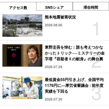
SNSシェア
滞在時間
アクセス数
1
熊本地震被害状況
2026.08.06
東野圭吾を悼む：誰も考えつかな
2
かったトリック──ミステリーの金
字塔『容疑者Ｘの献身』の舞台裏
2026.07.29
最低賃金55円引き上げ、全国平均
3
1176円に―厚労省審議会 : 前年度
実績を下回る
2026.07.30