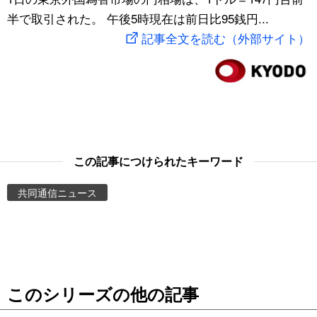
半で取引された。 午後5時現在は前日比95銭円...
スポーツ・東京2020
文化
動画/Live
記事全文を読む（外部サイト）
科学・技術
Books
暮らし
Cinema
スポーツ・東京2020
Topics
この記事につけられたキーワード
Images
共同通信ニュース
People
東京
このシリーズの他の記事
お知らせ