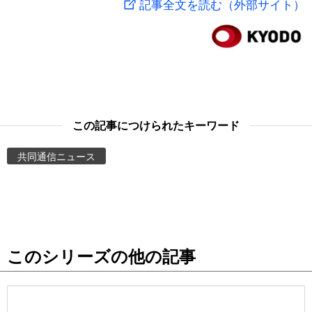
記事全文を読む（外部サイト）
スポーツ・東京2020
文化
動画/Live
科学・技術
Books
暮らし
Cinema
この記事につけられたキーワード
スポーツ・東京2020
Topics
共同通信ニュース
Images
People
このシリーズの他の記事
東京
お知らせ