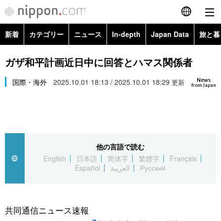
新着
カテゴリー
ニュース
In-depth
Japan Data
旅と暮
English
政治・外交
Topics
ガザ和平計画近日中に回答とハマス関係者
简体字
News
経済・ビジネス
国際・海外
2025.10.01 18:13 / 2025.10.01 18:29
Images
更新
繁體字
from Japan
カテゴリー
国際・海外
People
Français
政治・外交
ニュース
社会
東京
Español
他の言語で読む
経済・ビジネス
トップ
In-depth
文化
お知らせ
English
日本語
简体字
繁體字
Français
العربية
Español
العربية
Русский
国際
アーカイブ
Japan Data
科学・技術
Русский
社会
旅と暮らし
暮らし
共同通信ニュース速報