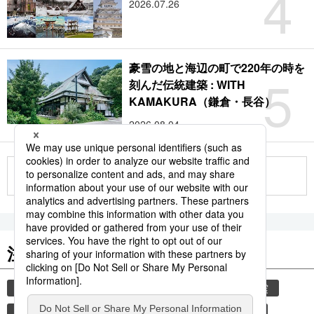
4
2026.07.26
豪雪の地と海辺の町で220年の時を
5
刻んだ伝統建築 : WITH
KAMAKURA（鎌倉・長谷）
2026.08.04
もっと見る
注目のキーワード
共同通信ニュース
気象・災害
災害
地震
気象庁
観光
津波
熊本
熊本地震