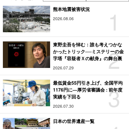
1
熊本地震被害状況
2026.08.06
東野圭吾を悼む：誰も考えつかな
2
かったトリック──ミステリーの金
字塔『容疑者Ｘの献身』の舞台裏
2026.07.29
最低賃金55円引き上げ、全国平均
3
1176円に―厚労省審議会 : 前年度
実績を下回る
2026.07.30
日本の世界遺産一覧