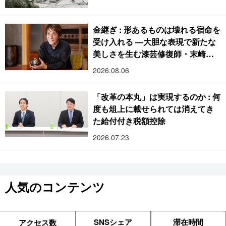
金継ぎ : 形あるものは壊れる宿命を
受け入れる ―大胆な表現で新たな
美しさを生む漆芸修復師・末崎広
樹
2026.08.06
「改革の本丸」は実現するのか : 何
度も俎上に載せられては消えてき
た給付付き税額控除
2026.07.23
人気のコンテンツ
SNSシェア
滞在時間
アクセス数