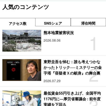
人気のコンテンツ
SNSシェア
滞在時間
アクセス数
1
熊本地震被害状況
2026.08.06
東野圭吾を悼む：誰も考えつかな
2
かったトリック──ミステリーの金
字塔『容疑者Ｘの献身』の舞台裏
2026.07.29
最低賃金55円引き上げ、全国平均
3
1176円に―厚労省審議会 : 前年度
実績を下回る