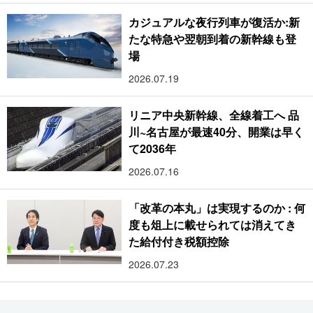
カジュアルな夜行列車が復活か:新
たな特急や翌朝到着の新幹線も登
場
2026.07.19
リニア中央新幹線、全線着工へ 品
川~名古屋が最速40分、開業は早く
て2036年
2026.07.16
「改革の本丸」は実現するのか : 何
度も俎上に載せられては消えてき
た給付付き税額控除
2026.07.23