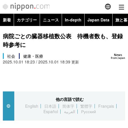
新着
カテゴリー
ニュース
In-depth
Japan Data
旅と暮
English
政治・外交
Topics
病院ごとの臓器移植数公表 待機者数も、登録
简体字
時参考に
経済・ビジネス
Images
繁體字
カテゴリー
News
社会
健康・医療
from Japan
2025.10.01 18:23 / 2025.10.01 18:39
国際・海外
更新
People
Français
政治・外交
ニュース
社会
東京
Español
経済・ビジネス
トップ
In-depth
文化
お知らせ
العربية
他の言語で読む
国際
アーカイブ
Japan Data
科学・技術
English
日本語
简体字
繁體字
Français
Русский
Español
العربية
Русский
社会
旅と暮らし
暮らし