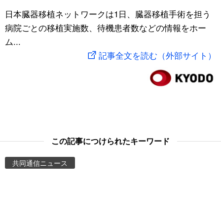
スポーツ・東京2020
日本臓器移植ネットワークは1日、臓器移植手術を担う
文化
動画/Live
病院ごとの移植実施数、待機患者数などの情報をホー
ム...
科学・技術
Books
記事全文を読む（外部サイト）
暮らし
Cinema
スポーツ・東京2020
Topics
Images
この記事につけられたキーワード
People
共同通信ニュース
東京
お知らせ