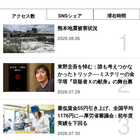
SNSシェア
滞在時間
アクセス数
1
熊本地震被害状況
2026.08.06
東野圭吾を悼む：誰も考えつかな
2
かったトリック──ミステリーの金
字塔『容疑者Ｘの献身』の舞台裏
2026.07.29
最低賃金55円引き上げ、全国平均
3
1176円に―厚労省審議会 : 前年度
実績を下回る
2026.07.30