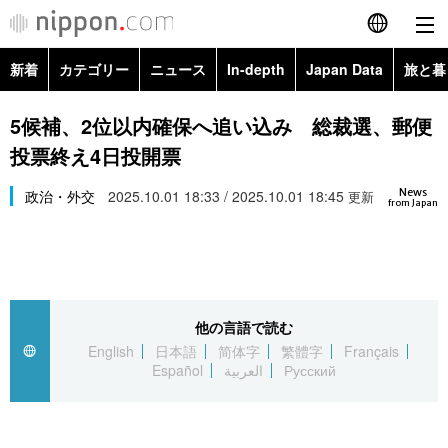
新着
カテゴリー
ニュース
In-depth
Japan Data
旅と暮
English
政治・外交
Topics
5候補、2位以内確保へ追い込み 総裁選、郵便
简体字
投票終え4日投開票
経済・ビジネス
Images
繁體字
カテゴリー
News
政治・外交
2025.10.01 18:33 / 2025.10.01 18:45
更新
from Japan
国際・海外
People
Français
政治・外交
ニュース
社会
東京
Español
経済・ビジネス
トップ
In-depth
文化
お知らせ
العربية
他の言語で読む
English
日本語
简体字
繁體字
Français
国際
アーカイブ
Japan Data
科学・技術
Español
العربية
Русский
Русский
社会
旅と暮らし
暮らし