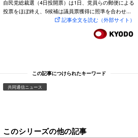
自民党総裁選（4日投開票）は1日、党員らの郵便による
スポーツ・東京2020
文化
動画/Live
投票をほぼ終え、5候補は議員票獲得に照準を合わせ...
記事全文を読む（外部サイト）
科学・技術
Books
暮らし
Cinema
スポーツ・東京2020
Topics
この記事につけられたキーワード
Images
共同通信ニュース
People
東京
このシリーズの他の記事
お知らせ