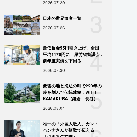
2026.07.29
3
日本の世界遺産一覧
2026.07.26
4
最低賃金55円引き上げ、全国
平均1176円に―厚労省審議会 :
前年度実績を下回る
2026.07.30
5
豪雪の地と海辺の町で220年の
時を刻んだ伝統建築 : WITH
KAMAKURA（鎌倉・長谷）
2026.08.04
6
唯一の「外国人歌人」カン・
ハンナさんが短歌で伝える
「引き算の文学」