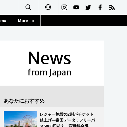
ema
More
English
Topics
简体字
Images
News
繁體字
People
Français
from Japan
東京
Español
お知らせ
العربية
あなたにおすすめ
Русский
レジャー施設の2割がチケット
値上げ―帝国データ : フリーパ
ス5000円超え、変動料金導入