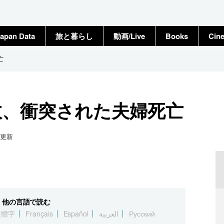
apan Data
旅と暮らし
動画/Live
Books
Cin
亡
故、衝突された夫婦死亡
更新
他の言語で読む
繁體字
Français
Español
العربية
Русский