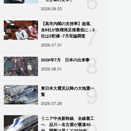
2026.08.03
7
【高市内閣の支持率】急落、
全8社が政権発足後最低に：3
社は2桁減─7月世論調査
2026.07.31
8
2026年7月 日本の出来事
2026.08.01
9
東日本大震災以降の大地震一
覧
2026.07.28
10
リニア中央新幹線、全線着工
へ 品川～名古屋が最速40
分、開業は早くて2036年