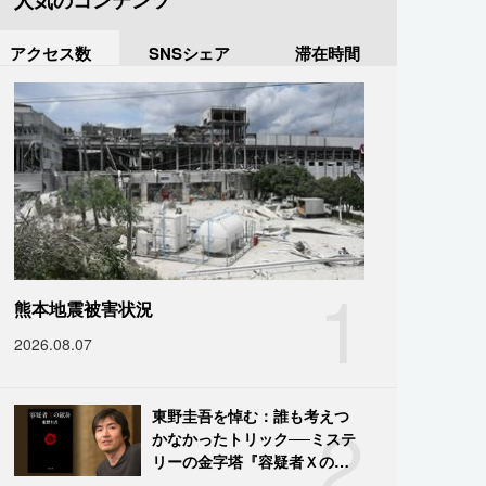
人気のコンテンツ
アクセス数
SNSシェア
滞在時間
1
熊本地震被害状況
2026.08.07
2
東野圭吾を悼む：誰も考えつ
かなかったトリック──ミステ
リーの金字塔『容疑者Ｘの献
身』の舞台裏