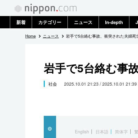
新着
カテゴリー
ニュース
In-depth
J
政治・外交
トップ
Home
ニュース
岩手で5台絡む事故、衝突された夫婦死
経済・ビジネス
アーカイブ
岩手で5台絡む事
国際
社会
社会
2025.10.01 21:23 / 2025.10.01 21:39
文化
科学・技術
暮らし
English
日本語
简体字