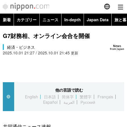
新着
カテゴリー
ニュース
In-depth
Japan Data
旅と暮
English
政治・外交
Topics
G7財務相、オンライン会合を開催
简体字
News
経済・ビジネス
経済・ビジネス
Images
繁體字
from Japan
2025.10.01 21:27 / 2025.10.01 21:45
更新
カテゴリー
国際・海外
People
Français
政治・外交
ニュース
社会
東京
Español
経済・ビジネス
トップ
In-depth
他の言語で読む
文化
お知らせ
العربية
English
日本語
简体字
繁體字
Français
Español
العربية
Русский
国際
アーカイブ
Japan Data
科学・技術
Русский
社会
旅と暮らし
暮らし
共同通信ニュース速報