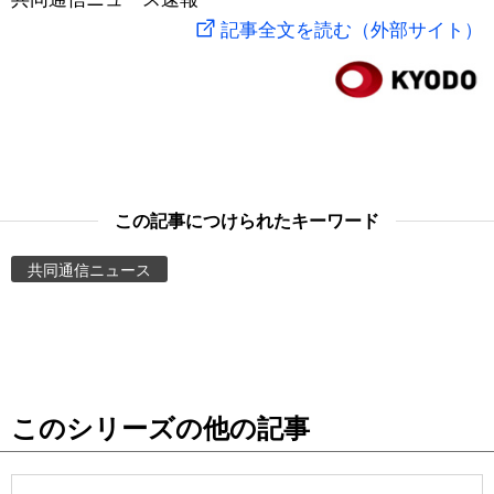
記事全文を読む（外部サイト）
スポーツ・東京2020
文化
動画/Live
科学・技術
Books
暮らし
Cinema
この記事につけられたキーワード
スポーツ・東京2020
Topics
共同通信ニュース
Images
People
東京
このシリーズの他の記事
お知らせ