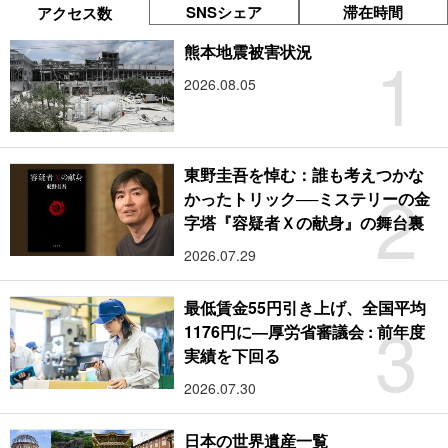
SNSシェア
滞在時間
アクセス数
1
熊本地震被害状況
2026.08.05
東野圭吾を悼む：誰も考えつかな
2
かったトリック──ミステリーの金
字塔『容疑者Ｘの献身』の舞台裏
2026.07.29
最低賃金55円引き上げ、全国平均
3
1176円に―厚労省審議会 : 前年度
実績を下回る
2026.07.30
日本の世界遺産一覧