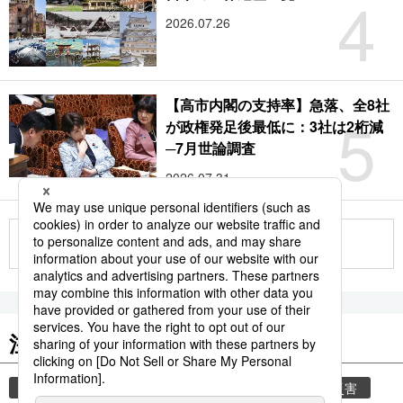
4
2026.07.26
【高市内閣の支持率】急落、全8社
5
が政権発足後最低に：3社は2桁減
─7月世論調査
2026.07.31
もっと見る
注目のキーワード
共同通信ニュース
気象・災害
気象庁
災害