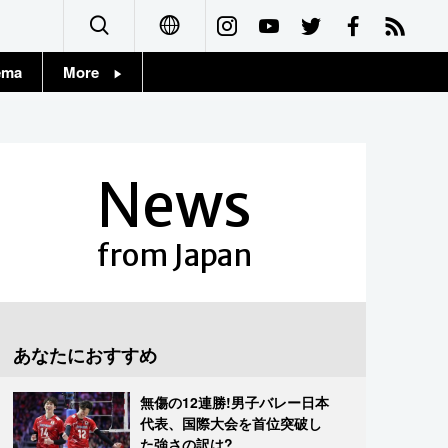
ema
More
English
Topics
简体字
Images
News
繁體字
People
Français
from Japan
東京
Español
お知らせ
العربية
あなたにおすすめ
Русский
無傷の12連勝!男子バレー日本
代表、国際大会を首位突破し
た強さの訳は?