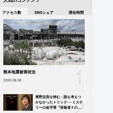
人気のコンテンツ
アクセス数
SNSシェア
滞在時間
1
熊本地震被害状況
2026.08.06
2
東野圭吾を悼む：誰も考えつ
かなかったトリック──ミステ
リーの金字塔『容疑者Ｘの献
身』の舞台裏