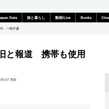
apan Data
旅と暮らし
動画/Live
Books
Cin
可、一時不通
旧と報道 携帯も使用
2 00:07
更新