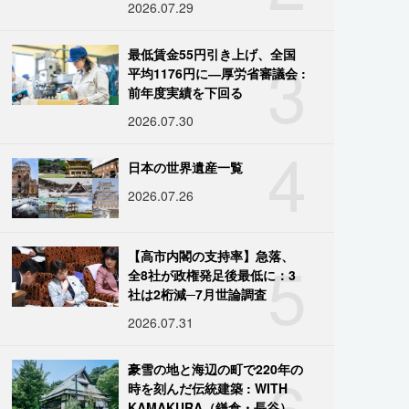
2026.07.29
3
最低賃金55円引き上げ、全国
平均1176円に―厚労省審議会 :
前年度実績を下回る
2026.07.30
4
日本の世界遺産一覧
2026.07.26
5
【高市内閣の支持率】急落、
全8社が政権発足後最低に：3
社は2桁減─7月世論調査
2026.07.31
6
豪雪の地と海辺の町で220年の
時を刻んだ伝統建築 : WITH
KAMAKURA（鎌倉・長谷）