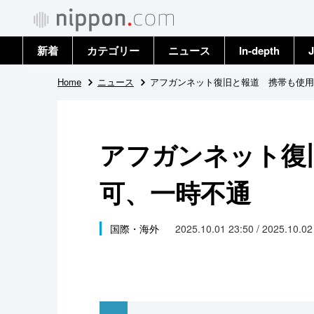
新着
カテゴリー
ニュース
In-depth
J
政治・外交
トップ
Home
ニュース
アフガンネット復旧と報道 携帯も使用
経済・ビジネス
アーカイブ
アフガンネット復
国際
可、一時不通
社会
文化
国際・海外
2025.10.01 23:50 / 2025.10.0
科学・技術
暮らし