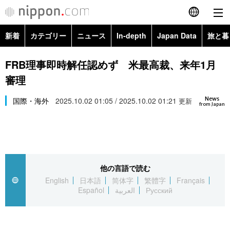
新着
カテゴリー
ニュース
In-depth
Japan Data
旅と暮
English
政治・外交
Topics
FRB理事即時解任認めず 米最高裁、来年1月
简体字
審理
経済・ビジネス
Images
繁體字
カテゴリー
News
国際・海外
2025.10.02 01:05 / 2025.10.02 01:21
更新
from Japan
国際・海外
People
Français
政治・外交
ニュース
社会
東京
Español
経済・ビジネス
トップ
In-depth
文化
お知らせ
العربية
他の言語で読む
English
日本語
简体字
繁體字
Français
国際
アーカイブ
Japan Data
科学・技術
Español
العربية
Русский
Русский
社会
旅と暮らし
暮らし