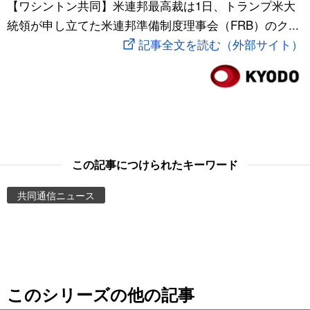
【ワシントン共同】米連邦最高裁は1日、トランプ米大
スポーツ・東京2020
文化
動画/Live
統領が申し立てた米連邦準備制度理事会（FRB）のク...
記事全文を読む（外部サイト）
科学・技術
Books
暮らし
Cinema
スポーツ・東京2020
Topics
この記事につけられたキーワード
Images
共同通信ニュース
People
東京
このシリーズの他の記事
お知らせ