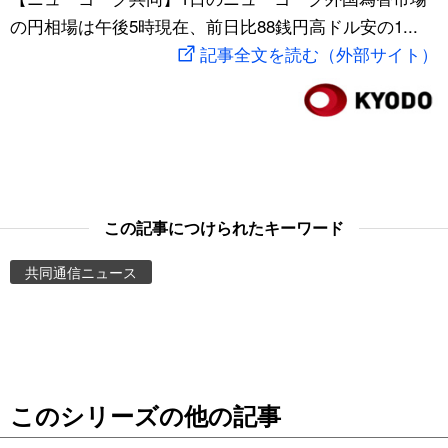
の円相場は午後5時現在、前日比88銭円高ドル安の1...
スポーツ・東京2020
文化
動画/Live
記事全文を読む（外部サイト）
科学・技術
Books
暮らし
Cinema
スポーツ・東京2020
Topics
この記事につけられたキーワード
Images
共同通信ニュース
People
東京
このシリーズの他の記事
お知らせ