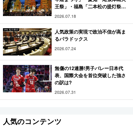
王祭」・福島「二本松の提灯祭
り」:おびただしい灯火が夜空を照
2026.07.18
らす光の祭典
人気政策の実現で政治不信が高ま
るパラドックス
2026.07.24
無傷の12連勝!男子バレー日本代
表、国際大会を首位突破した強さ
の訳は?
2026.07.31
人気のコンテンツ