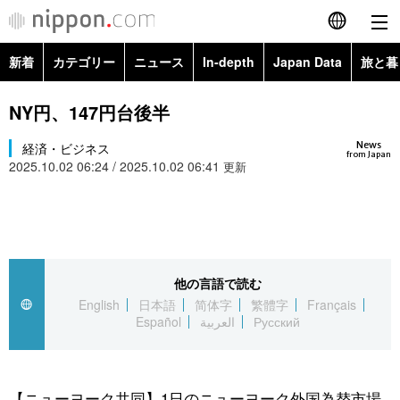
新着
カテゴリー
ニュース
In-depth
Japan Data
旅と暮
English
政治・外交
Topics
NY円、147円台後半
简体字
News
経済・ビジネス
経済・ビジネス
Images
繁體字
from Japan
2025.10.02 06:24 / 2025.10.02 06:41
更新
カテゴリー
国際・海外
People
Français
政治・外交
ニュース
社会
東京
Español
経済・ビジネス
トップ
In-depth
他の言語で読む
文化
お知らせ
العربية
English
日本語
简体字
繁體字
Français
Español
العربية
Русский
国際
アーカイブ
Japan Data
科学・技術
Русский
社会
旅と暮らし
暮らし
【ニューヨーク共同】1日のニューヨーク外国為替市場