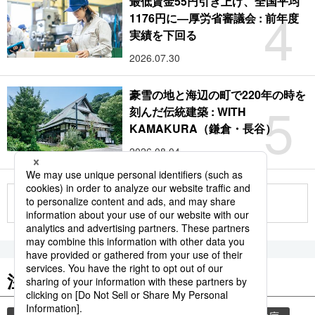
最低賃金55円引き上げ、全国平均
4
1176円に―厚労省審議会 : 前年度
実績を下回る
2026.07.30
豪雪の地と海辺の町で220年の時を
5
刻んだ伝統建築 : WITH
KAMAKURA（鎌倉・長谷）
2026.08.04
もっと見る
注目のキーワード