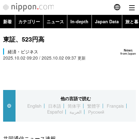
新着
カテゴリー
ニュース
In-depth
Japan Data
旅と暮
English
政治・外交
Topics
東証、523円高
简体字
News
経済・ビジネス
経済・ビジネス
Images
繁體字
from Japan
2025.10.02 09:20 / 2025.10.02 09:37
更新
カテゴリー
国際・海外
People
Français
政治・外交
ニュース
社会
東京
Español
経済・ビジネス
トップ
In-depth
他の言語で読む
文化
お知らせ
العربية
English
日本語
简体字
繁體字
Français
Español
العربية
Русский
国際
アーカイブ
Japan Data
科学・技術
Русский
社会
旅と暮らし
暮らし
共同通信ニュース速報