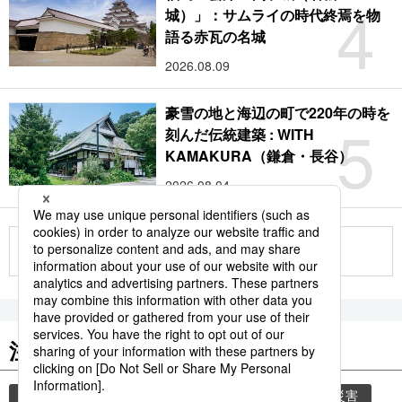
4
城）」：サムライの時代終焉を物
語る赤瓦の名城
2026.08.09
豪雪の地と海辺の町で220年の時を
5
刻んだ伝統建築 : WITH
KAMAKURA（鎌倉・長谷）
2026.08.04
もっと見る
注目のキーワード
共同通信ニュース
時事通信ニュース
気象・災害