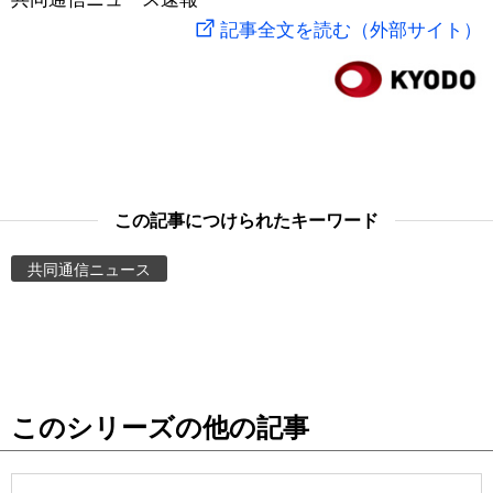
記事全文を読む（外部サイト）
スポーツ・東京2020
文化
動画/Live
科学・技術
Books
暮らし
Cinema
この記事につけられたキーワード
スポーツ・東京2020
Topics
共同通信ニュース
Images
People
東京
このシリーズの他の記事
お知らせ