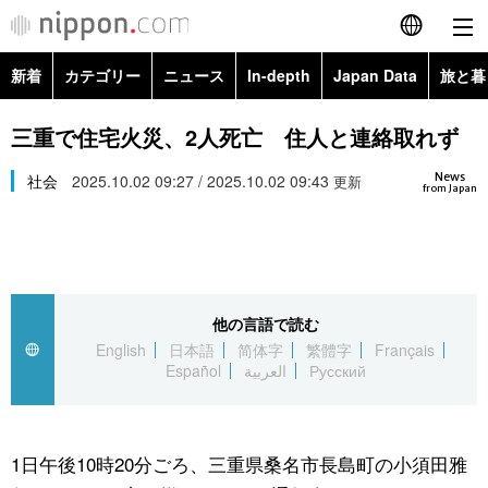
新着
カテゴリー
ニュース
In-depth
Japan Data
旅と暮
English
政治・外交
Topics
三重で住宅火災、2人死亡 住人と連絡取れず
简体字
News
経済・ビジネス
社会
2025.10.02 09:27 / 2025.10.02 09:43
Images
更新
繁體字
from Japan
カテゴリー
国際・海外
People
Français
政治・外交
ニュース
社会
東京
Español
他の言語で読む
経済・ビジネス
トップ
In-depth
文化
お知らせ
English
日本語
简体字
繁體字
Français
العربية
Español
العربية
Русский
国際
アーカイブ
Japan Data
科学・技術
Русский
社会
旅と暮らし
暮らし
1日午後10時20分ごろ、三重県桑名市長島町の小須田雅