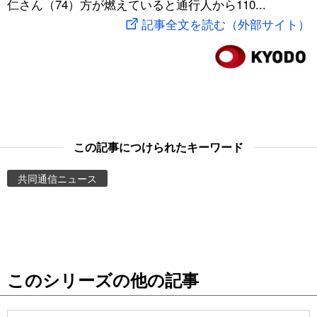
仁さん（74）方が燃えていると通行人から110...
スポーツ・東京2020
文化
動画/Live
記事全文を読む（外部サイト）
科学・技術
Books
暮らし
Cinema
スポーツ・東京2020
Topics
この記事につけられたキーワード
共同通信ニュース
Images
People
東京
このシリーズの他の記事
お知らせ