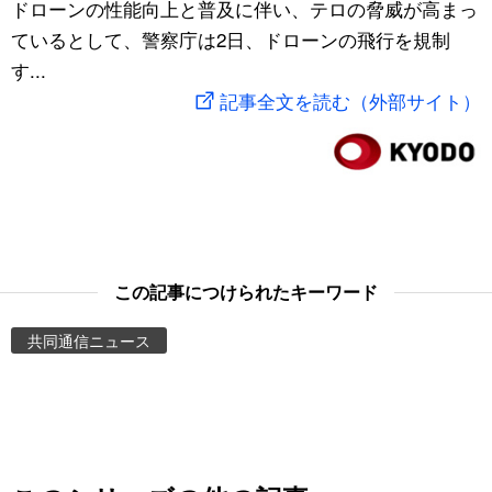
ドローンの性能向上と普及に伴い、テロの脅威が高まっ
スポーツ・東京2020
文化
動画/Live
ているとして、警察庁は2日、ドローンの飛行を規制
す...
科学・技術
Books
記事全文を読む（外部サイト）
暮らし
Cinema
スポーツ・東京2020
Topics
Images
この記事につけられたキーワード
共同通信ニュース
People
東京
お知らせ