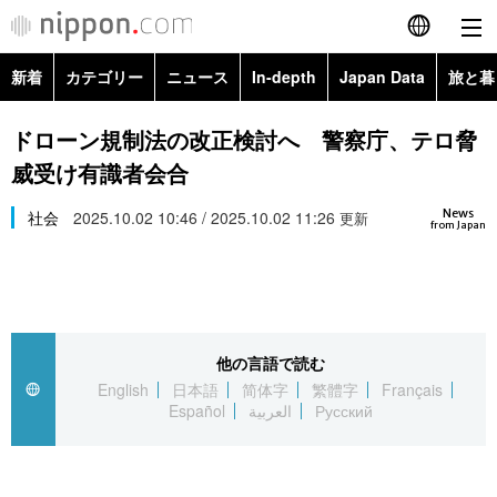
新着
カテゴリー
ニュース
In-depth
Japan Data
旅と暮
English
政治・外交
Topics
ドローン規制法の改正検討へ 警察庁、テロ脅
简体字
威受け有識者会合
経済・ビジネス
Images
繁體字
カテゴリー
News
社会
2025.10.02 10:46 / 2025.10.02 11:26
更新
from Japan
国際・海外
People
Français
政治・外交
ニュース
社会
東京
Español
経済・ビジネス
トップ
In-depth
文化
お知らせ
العربية
他の言語で読む
English
日本語
简体字
繁體字
Français
国際
アーカイブ
Japan Data
科学・技術
Español
العربية
Русский
Русский
社会
旅と暮らし
暮らし