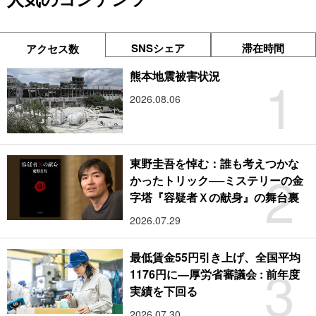
SNSシェア
滞在時間
アクセス数
1
熊本地震被害状況
2026.08.06
東野圭吾を悼む：誰も考えつかな
2
かったトリック──ミステリーの金
字塔『容疑者Ｘの献身』の舞台裏
2026.07.29
最低賃金55円引き上げ、全国平均
3
1176円に―厚労省審議会 : 前年度
実績を下回る
2026.07.30