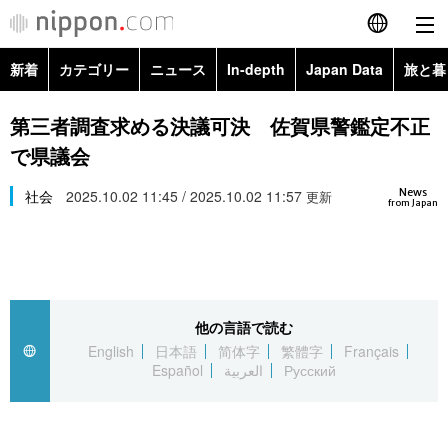
新着
カテゴリー
ニュース
In-depth
Japan Data
旅と暮
English
政治・外交
Topics
第三者調査求める決議可決 佐賀県警鑑定不正
简体字
で県議会
経済・ビジネス
Images
繁體字
カテゴリー
News
社会
2025.10.02 11:45 / 2025.10.02 11:57
更新
from Japan
国際・海外
People
Français
政治・外交
ニュース
社会
東京
Español
経済・ビジネス
トップ
In-depth
文化
お知らせ
العربية
他の言語で読む
English
日本語
简体字
繁體字
Français
国際
アーカイブ
Japan Data
科学・技術
Español
العربية
Русский
Русский
社会
旅と暮らし
暮らし