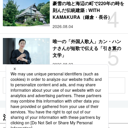
豪雪の地と海辺の町で220年の時を
4
刻んだ伝統建築 : WITH
KAMAKURA（鎌倉・長谷）
2026.08.04
唯一の「外国人歌人」カン・ハン
5
ナさんが短歌で伝える「引き算の
文学」
2026.08.03
もっと見る
注目のキーワード