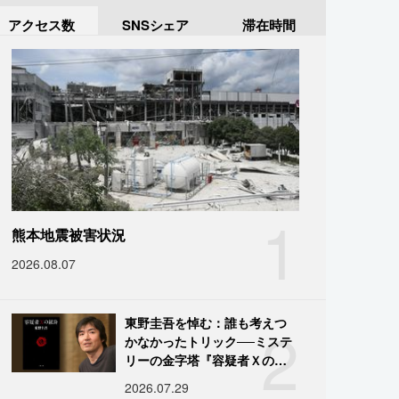
アクセス数
SNSシェア
滞在時間
1
熊本地震被害状況
2026.08.07
2
東野圭吾を悼む：誰も考えつ
かなかったトリック──ミステ
リーの金字塔『容疑者Ｘの献
身』の舞台裏
2026.07.29