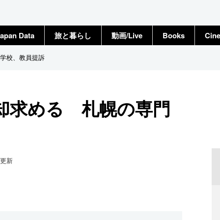
apan Data
旅と暮らし
動画/Live
Books
Cin
学校、教員提訴
却求める 札幌の専門
更新