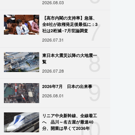
2026.08.03
7
【高市内閣の支持率】急落、
全8社が政権発足後最低に：3
社は2桁減─7月世論調査
2026.07.31
8
東日本大震災以降の大地震一
覧
2026.07.28
9
2026年7月 日本の出来事
2026.08.01
10
リニア中央新幹線、全線着工
へ 品川～名古屋が最速40
分、開業は早くて2036年