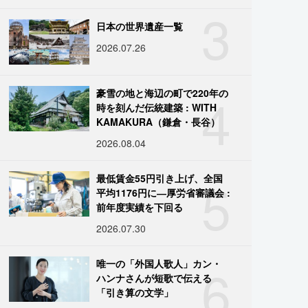
3
日本の世界遺産一覧
2026.07.26
4
豪雪の地と海辺の町で220年の
時を刻んだ伝統建築 : WITH
KAMAKURA（鎌倉・長谷）
2026.08.04
5
最低賃金55円引き上げ、全国
平均1176円に―厚労省審議会 :
前年度実績を下回る
2026.07.30
6
唯一の「外国人歌人」カン・
ハンナさんが短歌で伝える
「引き算の文学」