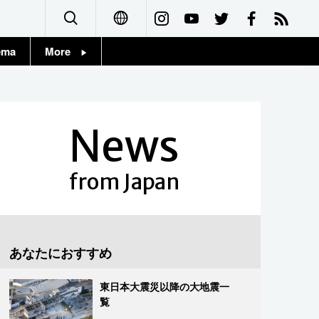
ema
More
English
Topics
简体字
Images
News
繁體字
People
Français
from Japan
東京
Español
お知らせ
العربية
あなたにおすすめ
Русский
東日本大震災以降の大地震一
覧