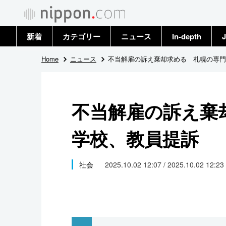
新着
カテゴリー
ニュース
In-depth
J
政治・外交
トップ
Home
ニュース
不当解雇の訴え棄却求める 札幌の専門
経済・ビジネス
アーカイブ
不当解雇の訴え棄
国際
学校、教員提訴
社会
文化
社会
2025.10.02 12:07 / 2025.10.02 12:23
科学・技術
暮らし