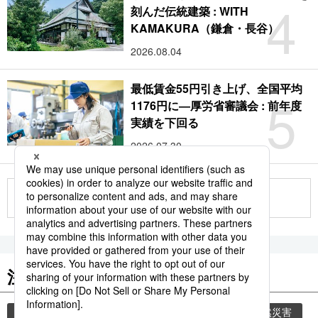
4
刻んだ伝統建築 : WITH
KAMAKURA（鎌倉・長谷）
2026.08.04
最低賃金55円引き上げ、全国平均
5
1176円に―厚労省審議会 : 前年度
実績を下回る
2026.07.30
もっと見る
注目のキーワード
共同通信ニュース
気象・災害
災害
自然災害