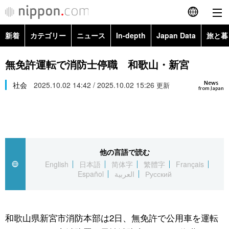
新着
カテゴリー
ニュース
In-depth
Japan Data
旅と暮
English
政治・外交
Topics
無免許運転で消防士停職 和歌山・新宮
简体字
News
経済・ビジネス
社会
2025.10.02 14:42 / 2025.10.02 15:26
Images
更新
繁體字
from Japan
カテゴリー
国際・海外
People
Français
政治・外交
ニュース
社会
東京
Español
他の言語で読む
経済・ビジネス
トップ
In-depth
文化
お知らせ
English
日本語
简体字
繁體字
Français
العربية
Español
العربية
Русский
国際
アーカイブ
Japan Data
科学・技術
Русский
社会
旅と暮らし
暮らし
和歌山県新宮市消防本部は2日、無免許で公用車を運転