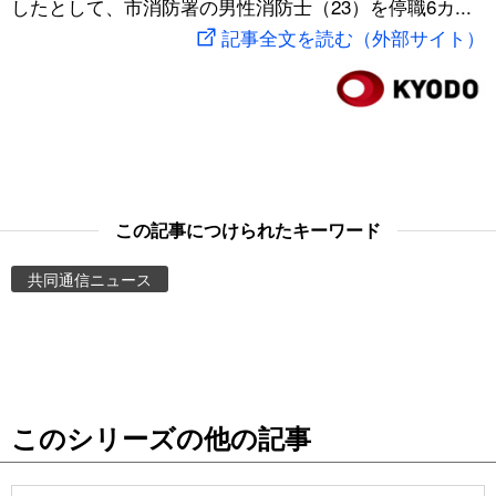
したとして、市消防署の男性消防士（23）を停職6カ...
スポーツ・東京2020
文化
動画/Live
記事全文を読む（外部サイト）
科学・技術
Books
暮らし
Cinema
スポーツ・東京2020
Topics
この記事につけられたキーワード
共同通信ニュース
Images
People
東京
このシリーズの他の記事
お知らせ