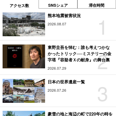
SNSシェア
滞在時間
アクセス数
1
熊本地震被害状況
2026.08.07
東野圭吾を悼む：誰も考えつかな
2
かったトリック──ミステリーの金
字塔『容疑者Ｘの献身』の舞台裏
2026.07.29
3
日本の世界遺産一覧
2026.07.26
豪雪の地と海辺の町で220年の時を