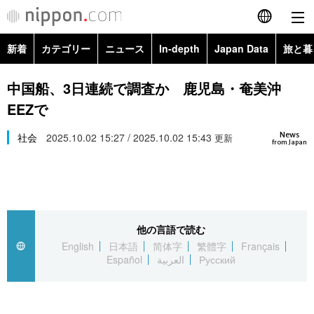
新着
カテゴリー
ニュース
In-depth
Japan Data
旅と暮
English
政治・外交
Topics
中国船、3日連続で調査か 鹿児島・奄美沖
简体字
EEZで
経済・ビジネス
Images
繁體字
カテゴリー
News
社会
2025.10.02 15:27 / 2025.10.02 15:43
更新
from Japan
国際・海外
People
Français
政治・外交
ニュース
社会
東京
Español
経済・ビジネス
トップ
In-depth
文化
お知らせ
العربية
他の言語で読む
English
日本語
简体字
繁體字
Français
国際
アーカイブ
Japan Data
科学・技術
Español
العربية
Русский
Русский
社会
旅と暮らし
暮らし