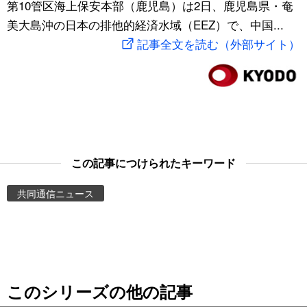
第10管区海上保安本部（鹿児島）は2日、鹿児島県・奄
スポーツ・東京2020
文化
動画/Live
美大島沖の日本の排他的経済水域（EEZ）で、中国...
記事全文を読む（外部サイト）
科学・技術
Books
暮らし
Cinema
スポーツ・東京2020
Topics
この記事につけられたキーワード
Images
共同通信ニュース
People
東京
このシリーズの他の記事
お知らせ