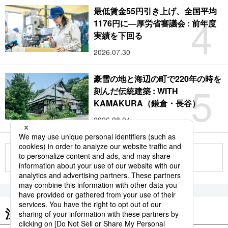
最低賃金55円引き上げ、全国平均
4
1176円に―厚労省審議会 : 前年度
実績を下回る
2026.07.30
豪雪の地と海辺の町で220年の時を
5
刻んだ伝統建築 : WITH
KAMAKURA（鎌倉・長谷）
2026.08.04
もっと見る
注目のキーワード