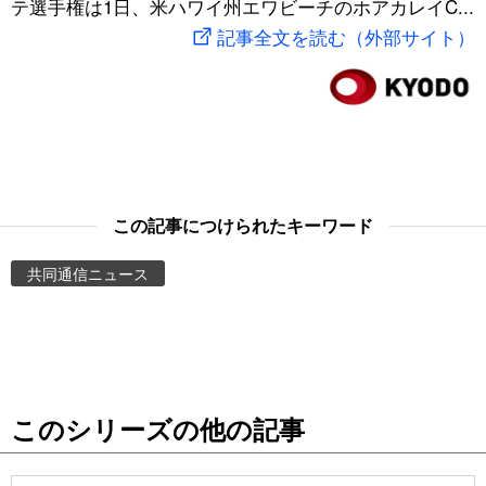
テ選手権は1日、米ハワイ州エワビーチのホアカレイC...
スポーツ・東京2020
文化
動画/Live
記事全文を読む（外部サイト）
科学・技術
Books
暮らし
Cinema
スポーツ・東京2020
Topics
この記事につけられたキーワード
共同通信ニュース
Images
People
東京
このシリーズの他の記事
お知らせ