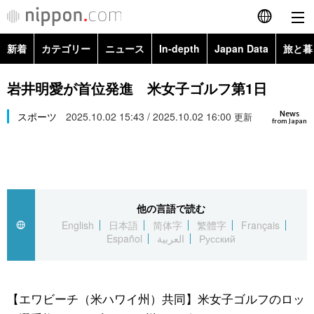
新着
カテゴリー
ニュース
In-depth
Japan Data
旅と暮
English
政治・外交
Topics
岩井明愛が首位発進 米女子ゴルフ第1日
简体字
News
経済・ビジネス
スポーツ
2025.10.02 15:43 / 2025.10.02 16:00
Images
更新
繁體字
from Japan
カテゴリー
国際・海外
People
Français
政治・外交
ニュース
社会
東京
Español
他の言語で読む
経済・ビジネス
トップ
In-depth
文化
お知らせ
English
日本語
简体字
繁體字
Français
العربية
Español
العربية
Русский
国際
アーカイブ
Japan Data
科学・技術
Русский
社会
旅と暮らし
暮らし
【エワビーチ（米ハワイ州）共同】米女子ゴルフのロッ