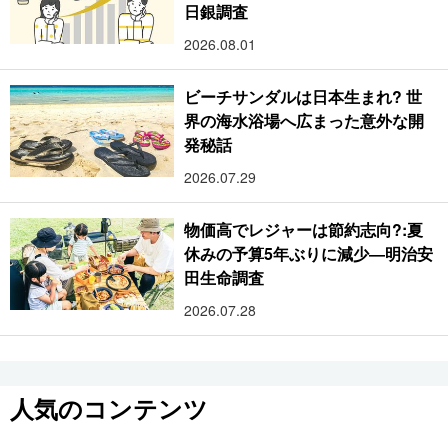
日銀調査
2026.08.01
ビーチサンダルは日本生まれ? 世
界の海水浴場へ広まった意外な開
発秘話
2026.07.29
物価高でレジャーは節約志向?:夏
休みの予算5年ぶりに減少―明治安
田生命調査
2026.07.28
人気のコンテンツ