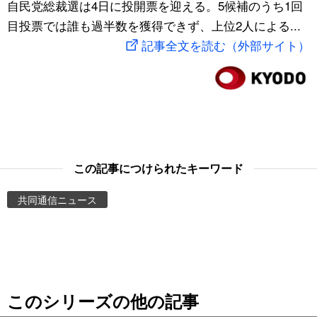
自民党総裁選は4日に投開票を迎える。5候補のうち1回
スポーツ・東京2020
文化
動画/Live
目投票では誰も過半数を獲得できず、上位2人による...
記事全文を読む（外部サイト）
科学・技術
Books
暮らし
Cinema
スポーツ・東京2020
Topics
この記事につけられたキーワード
Images
共同通信ニュース
People
東京
このシリーズの他の記事
お知らせ