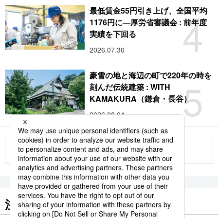
最低賃金55円引き上げ、全国平均
4
1176円に―厚労省審議会 : 前年度
実績を下回る
2026.07.30
豪雪の地と海辺の町で220年の時を
5
刻んだ伝統建築 : WITH
KAMAKURA（鎌倉・長谷）
2026.08.04
もっと見る
注目のキーワード