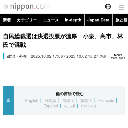
新着
カテゴリー
ニュース
In-depth
Japan Data
旅と暮
English
政治・外交
Topics
自民総裁選は決選投票が濃厚 小泉、高市、林
简体字
氏で混戦
経済・ビジネス
Images
繁體字
カテゴリー
News
政治・外交
2025.10.02 17:06 / 2025.10.02 18:27
更新
from Japan
国際・海外
People
Français
政治・外交
ニュース
社会
東京
Español
経済・ビジネス
トップ
In-depth
文化
お知らせ
العربية
他の言語で読む
English
日本語
简体字
繁體字
Français
国際
アーカイブ
Japan Data
科学・技術
Español
العربية
Русский
Русский
社会
旅と暮らし
暮らし