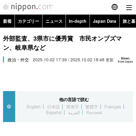
新着
カテゴリー
ニュース
In-depth
Japan Data
旅と暮
English
政治・外交
Topics
外部監査、3県市に優秀賞 市民オンブズマ
简体字
ン、岐阜県など
経済・ビジネス
Images
繁體字
カテゴリー
News
政治・外交
2025.10.02 17:39 / 2025.10.02 18:48
更新
from Japan
国際・海外
People
Français
政治・外交
ニュース
社会
東京
Español
経済・ビジネス
トップ
In-depth
文化
お知らせ
العربية
他の言語で読む
English
日本語
简体字
繁體字
Français
国際
アーカイブ
Japan Data
科学・技術
Español
العربية
Русский
Русский
社会
旅と暮らし
暮らし