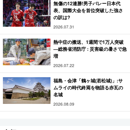
無傷の12連勝!男子バレー日本代
表、国際大会を首位突破した強さ
の訳は?
2026.07.31
熱中症の搬送、1週間で1万人突破
―総務省消防庁 : 災害級の暑さで急
増
2026.07.22
福島・会津「鶴ヶ城(若松城)」:サ
ムライの時代終焉を物語る赤瓦の
名城
2026.08.09