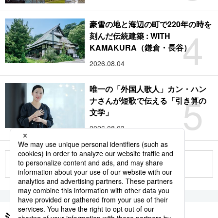
豪雪の地と海辺の町で220年の時を
4
刻んだ伝統建築 : WITH
KAMAKURA（鎌倉・長谷）
2026.08.04
唯一の「外国人歌人」カン・ハン
5
ナさんが短歌で伝える「引き算の
文学」
2026.08.03
もっと見る
注目のキーワード