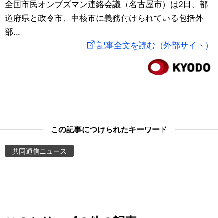
全国市民オンブズマン連絡会議（名古屋市）は2日、都
スポーツ・東京2020
文化
動画/Live
道府県と政令市、中核市に義務付けられている包括外
部...
科学・技術
Books
記事全文を読む（外部サイト）
暮らし
Cinema
スポーツ・東京2020
Topics
Images
この記事につけられたキーワード
共同通信ニュース
People
東京
お知らせ