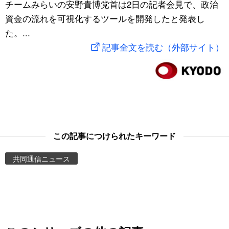
チームみらいの安野貴博党首は2日の記者会見で、政治
スポーツ・東京2020
文化
動画/Live
資金の流れを可視化するツールを開発したと発表し
た。...
科学・技術
Books
記事全文を読む（外部サイト）
暮らし
Cinema
スポーツ・東京2020
Topics
Images
この記事につけられたキーワード
共同通信ニュース
People
東京
お知らせ