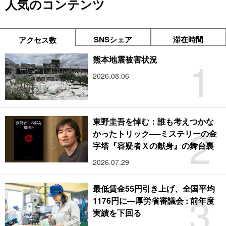
人気のコンテンツ
SNSシェア
滞在時間
アクセス数
1
熊本地震被害状況
2026.08.06
東野圭吾を悼む：誰も考えつかな
2
かったトリック──ミステリーの金
字塔『容疑者Ｘの献身』の舞台裏
2026.07.29
最低賃金55円引き上げ、全国平均
3
1176円に―厚労省審議会 : 前年度
実績を下回る