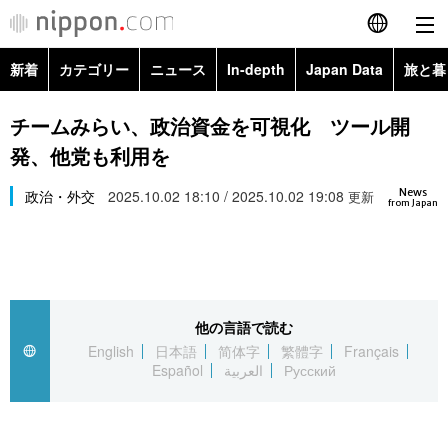
新着
カテゴリー
ニュース
In-depth
Japan Data
旅と暮
English
政治・外交
Topics
チームみらい、政治資金を可視化 ツール開
简体字
発、他党も利用を
経済・ビジネス
Images
繁體字
カテゴリー
News
政治・外交
2025.10.02 18:10 / 2025.10.02 19:08
更新
from Japan
国際・海外
People
Français
政治・外交
ニュース
社会
東京
Español
経済・ビジネス
トップ
In-depth
文化
お知らせ
العربية
他の言語で読む
English
日本語
简体字
繁體字
Français
国際
アーカイブ
Japan Data
科学・技術
Español
العربية
Русский
Русский
社会
旅と暮らし
暮らし