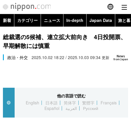
新着
カテゴリー
ニュース
In-depth
Japan Data
旅と暮
English
政治・外交
Topics
総裁選の5候補、連立拡大前向き 4日投開票、
简体字
早期解散には慎重
経済・ビジネス
Images
繁體字
カテゴリー
News
政治・外交
2025.10.02 18:22 / 2025.10.03 09:34
更新
from Japan
国際・海外
People
Français
政治・外交
ニュース
社会
東京
Español
経済・ビジネス
トップ
In-depth
文化
お知らせ
العربية
他の言語で読む
English
日本語
简体字
繁體字
Français
国際
アーカイブ
Japan Data
科学・技術
Español
العربية
Русский
Русский
社会
旅と暮らし
暮らし