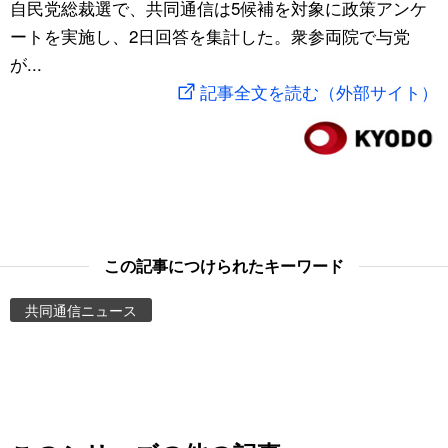
自民党総裁選で、共同通信は5候補を対象に政策アンケ
スポーツ・東京2020
文化
動画/Live
ートを実施し、2日回答を集計した。衆参両院で与党
が...
科学・技術
Books
記事全文を読む（外部サイト）
暮らし
Cinema
スポーツ・東京2020
Topics
Images
この記事につけられたキーワード
共同通信ニュース
People
東京
お知らせ