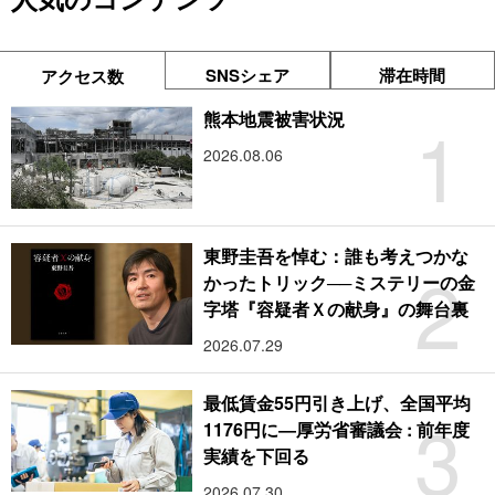
SNSシェア
滞在時間
アクセス数
1
熊本地震被害状況
2026.08.06
東野圭吾を悼む：誰も考えつかな
2
かったトリック──ミステリーの金
字塔『容疑者Ｘの献身』の舞台裏
2026.07.29
最低賃金55円引き上げ、全国平均
3
1176円に―厚労省審議会 : 前年度
実績を下回る
2026.07.30