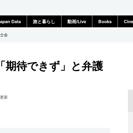
apan Data
旅と暮らし
動画/Live
Books
Cin
士会
「期待できず」と弁護
更新