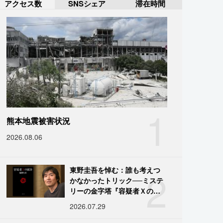
アクセス数
SNSシェア
滞在時間
1
熊本地震被害状況
2026.08.06
2
東野圭吾を悼む：誰も考えつ
かなかったトリック──ミステ
リーの金字塔『容疑者Ｘの献
身』の舞台裏
2026.07.29