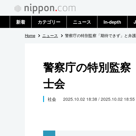
新着
カテゴリー
ニュース
In-depth
J
政治・外交
トップ
Home
ニュース
警察庁の特別監察「期待できず」と弁護
経済・ビジネス
アーカイブ
警察庁の特別監察
国際
士会
社会
文化
社会
2025.10.02 18:38 / 2025.10.02 18:55
科学・技術
暮らし