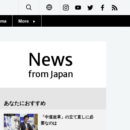
ema
More
English
Topics
简体字
Images
News
繁體字
People
Français
from Japan
東京
Español
お知らせ
العربية
あなたにおすすめ
Русский
「中道改革」の立て直しに必
要なのは