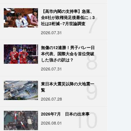
7
【高市内閣の支持率】急落、
全8社が政権発足後最低に：3
社は2桁減─7月世論調査
2026.07.31
8
無傷の12連勝！男子バレー日
本代表、国際大会を首位突破
した強さの訳は？
2026.07.31
9
東日本大震災以降の大地震一
覧
2026.07.28
10
2026年7月 日本の出来事
2026.08.01