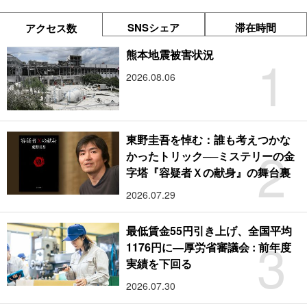
SNSシェア
滞在時間
アクセス数
1
熊本地震被害状況
2026.08.06
東野圭吾を悼む：誰も考えつかな
2
かったトリック──ミステリーの金
字塔『容疑者Ｘの献身』の舞台裏
2026.07.29
最低賃金55円引き上げ、全国平均
3
1176円に―厚労省審議会 : 前年度
実績を下回る
2026.07.30