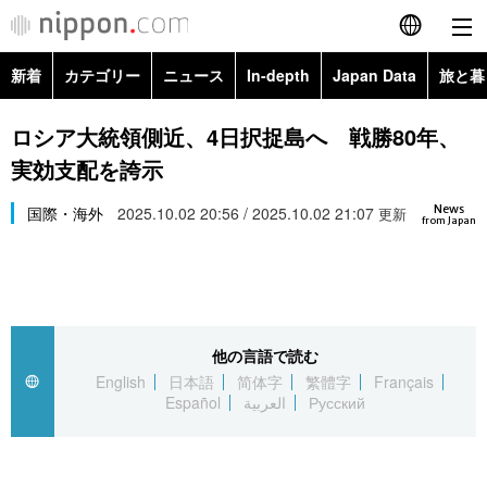
新着
カテゴリー
ニュース
In-depth
Japan Data
旅と暮
English
政治・外交
Topics
ロシア大統領側近、4日択捉島へ 戦勝80年、
简体字
実効支配を誇示
経済・ビジネス
Images
繁體字
カテゴリー
News
国際・海外
2025.10.02 20:56 / 2025.10.02 21:07
更新
from Japan
国際・海外
People
Français
政治・外交
ニュース
社会
東京
Español
経済・ビジネス
トップ
In-depth
文化
お知らせ
العربية
他の言語で読む
English
日本語
简体字
繁體字
Français
国際
アーカイブ
Japan Data
科学・技術
Español
العربية
Русский
Русский
社会
旅と暮らし
暮らし