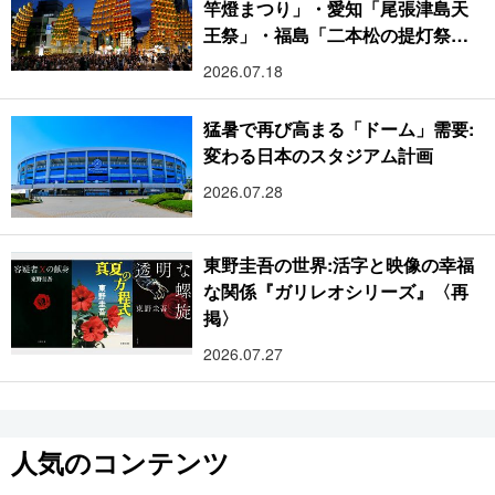
竿燈まつり」・愛知「尾張津島天
王祭」・福島「二本松の提灯祭
り」:おびただしい灯火が夜空を照
2026.07.18
らす光の祭典
猛暑で再び高まる「ドーム」需要:
変わる日本のスタジアム計画
2026.07.28
東野圭吾の世界:活字と映像の幸福
な関係『ガリレオシリーズ』〈再
掲〉
2026.07.27
人気のコンテンツ