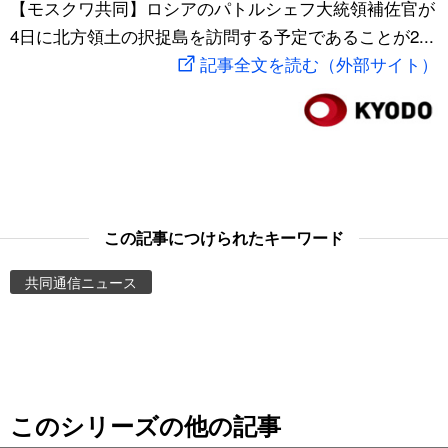
【モスクワ共同】ロシアのパトルシェフ大統領補佐官が
スポーツ・東京2020
文化
動画/Live
4日に北方領土の択捉島を訪問する予定であることが2...
記事全文を読む（外部サイト）
科学・技術
Books
暮らし
Cinema
スポーツ・東京2020
Topics
この記事につけられたキーワード
Images
共同通信ニュース
People
東京
このシリーズの他の記事
お知らせ