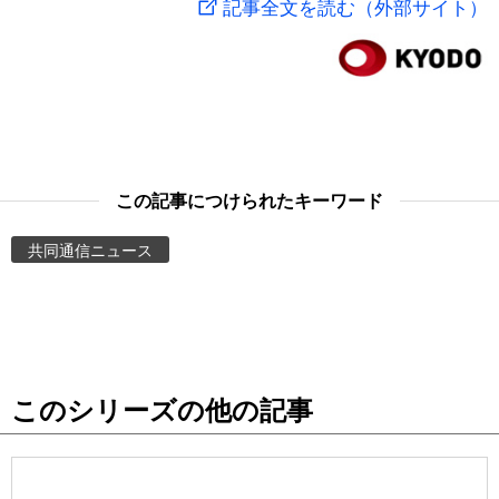
記事全文を読む（外部サイト）
スポーツ・東京2020
文化
動画/Live
科学・技術
Books
暮らし
Cinema
この記事につけられたキーワード
スポーツ・東京2020
Topics
共同通信ニュース
Images
People
このシリーズの他の記事
東京
お知らせ