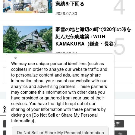
4
実績を下回る
2026.07.30
豪雪の地と海辺の町で220年の時を
5
刻んだ伝統建築 : WITH
KAMAKURA（鎌倉・長谷）
2026.08.04
もっと見る
注目のキーワード
共同通信ニュース
気象・災害
災害
気象庁
地震
津波
熊本地震
熊本
観光
旅