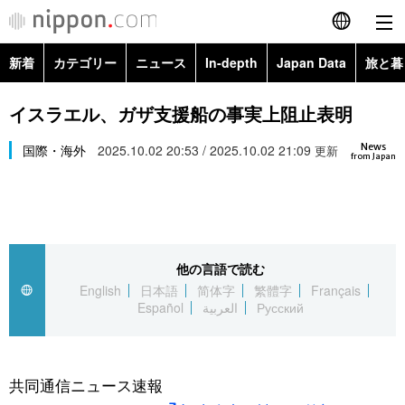
新着
カテゴリー
ニュース
In-depth
Japan Data
旅と暮
English
政治・外交
Topics
イスラエル、ガザ支援船の事実上阻止表明
简体字
News
経済・ビジネス
国際・海外
2025.10.02 20:53 / 2025.10.02 21:09
Images
更新
繁體字
from Japan
カテゴリー
国際・海外
People
Français
政治・外交
ニュース
社会
東京
Español
他の言語で読む
経済・ビジネス
トップ
In-depth
文化
お知らせ
English
日本語
简体字
繁體字
Français
العربية
Español
العربية
Русский
国際
アーカイブ
Japan Data
科学・技術
Русский
社会
旅と暮らし
暮らし
共同通信ニュース速報