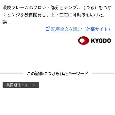
スポーツ・東京2020
眼鏡フレームのフロント部分とテンプル（つる）をつな
文化
動画/Live
ぐヒンジを独自開発し、上下左右に可動域を広げた。
誤...
科学・技術
Books
記事全文を読む（外部サイト）
暮らし
Cinema
スポーツ・東京2020
Topics
Images
この記事につけられたキーワード
People
共同通信ニュース
東京
お知らせ