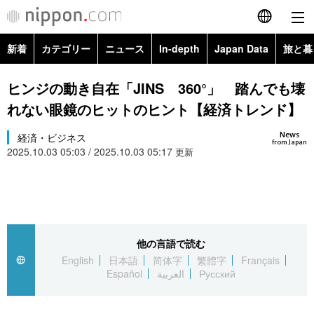
新着
カテゴリー
ニュース
In-depth
Japan Data
旅と暮
English
政治・外交
Topics
ヒンジの動き自在「JINS 360°」 踏んでも壊
简体字
れない眼鏡のヒットのヒント【経済トレンド】
経済・ビジネス
Images
繁體字
カテゴリー
News
経済・ビジネス
from Japan
2025.10.03 05:03 / 2025.10.03 05:17
国際・海外
更新
People
Français
政治・外交
ニュース
社会
東京
Español
経済・ビジネス
トップ
In-depth
文化
お知らせ
العربية
他の言語で読む
国際
アーカイブ
Japan Data
科学・技術
English
日本語
简体字
繁體字
Français
Русский
Español
العربية
Русский
社会
旅と暮らし
暮らし