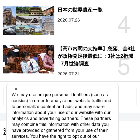
4
日本の世界遺産一覧
2026.07.26
【高市内閣の支持率】急落、全8社
5
が政権発足後最低に：3社は2桁減
─7月世論調査
2026.07.31
もっと見る
注目のキーワード