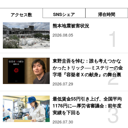
SNSシェア
滞在時間
アクセス数
1
熊本地震被害状況
2026.08.05
東野圭吾を悼む：誰も考えつかな
2
かったトリック──ミステリーの金
字塔『容疑者Ｘの献身』の舞台裏
2026.07.29
最低賃金55円引き上げ、全国平均
3
1176円に―厚労省審議会 : 前年度
実績を下回る
2026.07.30