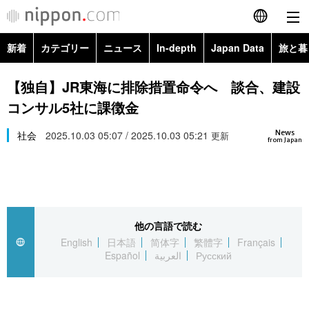
新着
カテゴリー
ニュース
In-depth
Japan Data
旅と暮
English
政治・外交
Topics
【独自】JR東海に排除措置命令へ 談合、建設
简体字
コンサル5社に課徴金
経済・ビジネス
Images
繁體字
カテゴリー
News
社会
2025.10.03 05:07 / 2025.10.03 05:21
更新
from Japan
国際・海外
People
Français
政治・外交
ニュース
社会
東京
Español
経済・ビジネス
トップ
In-depth
文化
お知らせ
العربية
他の言語で読む
English
日本語
简体字
繁體字
Français
国際
アーカイブ
Japan Data
科学・技術
Español
العربية
Русский
Русский
社会
旅と暮らし
暮らし