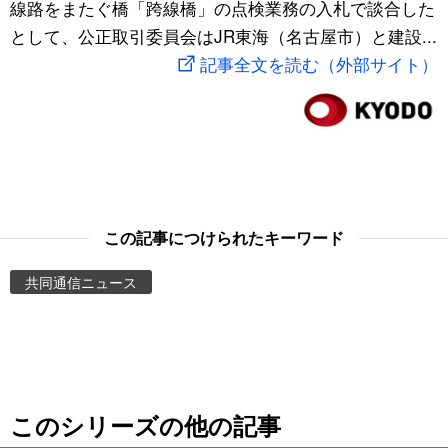
線路をまたぐ橋「跨線橋」の点検業務の入札で談合した
スポーツ・東京2020
文化
動画/Live
として、公正取引委員会はJR東海（名古屋市）と建設...
記事全文を読む（外部サイト）
科学・技術
Books
暮らし
Cinema
スポーツ・東京2020
Topics
この記事につけられたキーワード
Images
共同通信ニュース
People
東京
このシリーズの他の記事
お知らせ