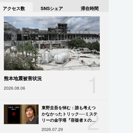
アクセス数
SNSシェア
滞在時間
1
熊本地震被害状況
2026.08.06
2
東野圭吾を悼む：誰も考えつ
かなかったトリック──ミステ
リーの金字塔『容疑者Ｘの献
身』の舞台裏
2026.07.29