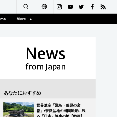
ema
More
English
Topics
简体字
Images
News
繁體字
People
Français
from Japan
東京
Español
お知らせ
العربية
あなたにおすすめ
Русский
世界遺産「飛鳥・藤原の宮
都」:奈良盆地の田園風景に残
る「日本」誕生の地【動画】