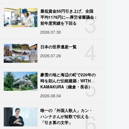
3
最低賃金55円引き上げ、全国
平均1176円に―厚労省審議会 :
前年度実績を下回る
2026.07.30
4
日本の世界遺産一覧
2026.07.26
5
豪雪の地と海辺の町で220年の
時を刻んだ伝統建築 : WITH
KAMAKURA（鎌倉・長谷）
2026.08.04
6
唯一の「外国人歌人」カン・
ハンナさんが短歌で伝える
「引き算の文学」