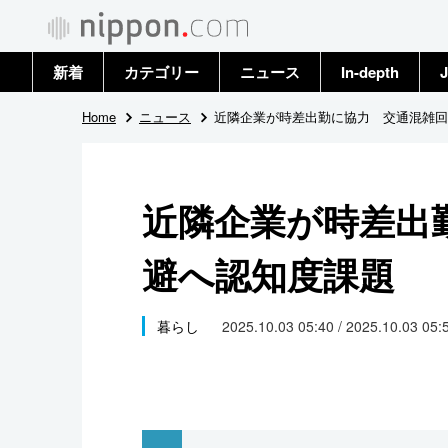
新着
カテゴリー
ニュース
In-depth
J
政治・外交
トップ
Home
ニュース
近隣企業が時差出勤に協力 交通混雑回
経済・ビジネス
アーカイブ
近隣企業が時差出
国際
避へ認知度課題
社会
文化
暮らし
2025.10.03 05:40 / 2025.10.03 05:
科学・技術
暮らし