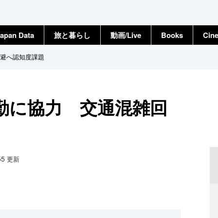
apan Data
旅と暮らし
動画/Live
Books
Cin
避へ認知度課題
勤に協力 交通混雑回
55
更新