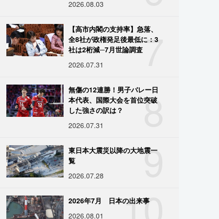
2026.08.03
7
【高市内閣の支持率】急落、
全8社が政権発足後最低に：3
社は2桁減─7月世論調査
2026.07.31
8
無傷の12連勝！男子バレー日
本代表、国際大会を首位突破
した強さの訳は？
2026.07.31
9
東日本大震災以降の大地震一
覧
2026.07.28
10
2026年7月 日本の出来事
2026.08.01