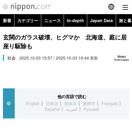
新着
カテゴリー
ニュース
In-depth
Japan Data
旅と暮
English
政治・外交
Topics
玄関のガラス破壊、ヒグマか 北海道、庭に居
简体字
座り駆除も
経済・ビジネス
Images
繁體字
カテゴリー
News
社会
2025.10.03 15:57 / 2025.10.03 16:44
更新
from Japan
国際・海外
People
Français
政治・外交
ニュース
社会
東京
Español
経済・ビジネス
トップ
In-depth
文化
お知らせ
العربية
他の言語で読む
English
日本語
简体字
繁體字
Français
国際
アーカイブ
Japan Data
科学・技術
Español
العربية
Русский
Русский
社会
旅と暮らし
暮らし