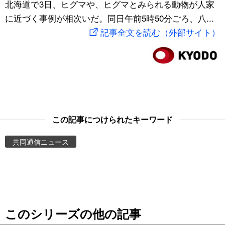
北海道で3日、ヒグマや、ヒグマとみられる動物が人家
スポーツ・東京2020
文化
動画/Live
に近づく事例が相次いだ。同日午前5時50分ごろ、八...
記事全文を読む（外部サイト）
科学・技術
Books
暮らし
Cinema
スポーツ・東京2020
Topics
この記事につけられたキーワード
Images
共同通信ニュース
People
東京
このシリーズの他の記事
お知らせ