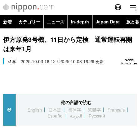
新着
カテゴリー
ニュース
In-depth
Japan Data
旅と暮
English
政治・外交
Topics
伊方原発3号機、11日から定検 通常運転再開
简体字
は来年1月
経済・ビジネス
Images
繁體字
カテゴリー
News
科学
2025.10.03 16:12 / 2025.10.03 16:29
更新
from Japan
国際・海外
People
Français
政治・外交
ニュース
社会
東京
Español
経済・ビジネス
トップ
In-depth
文化
お知らせ
العربية
他の言語で読む
English
日本語
简体字
繁體字
Français
国際
アーカイブ
Japan Data
科学・技術
Español
العربية
Русский
Русский
社会
旅と暮らし
暮らし