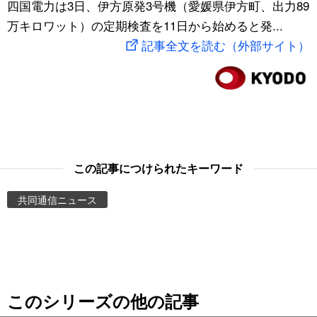
四国電力は3日、伊方原発3号機（愛媛県伊方町、出力89
スポーツ・東京2020
文化
動画/Live
万キロワット）の定期検査を11日から始めると発...
記事全文を読む（外部サイト）
科学・技術
Books
暮らし
Cinema
スポーツ・東京2020
Topics
この記事につけられたキーワード
Images
共同通信ニュース
People
東京
このシリーズの他の記事
お知らせ