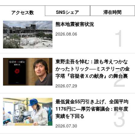
SNSシェア
滞在時間
アクセス数
1
熊本地震被害状況
2026.08.06
東野圭吾を悼む：誰も考えつかな
2
かったトリック──ミステリーの金
字塔『容疑者Ｘの献身』の舞台裏
2026.07.29
最低賃金55円引き上げ、全国平均
3
1176円に―厚労省審議会 : 前年度
実績を下回る
2026.07.30