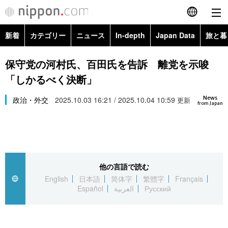
新着
カテゴリー
ニュース
In-depth
Japan Data
旅と暮
English
政治・外交
Topics
保守党の河村氏、百田氏を告訴 離党を示唆
简体字
「しかるべく決断」
経済・ビジネス
Images
繁體字
カテゴリー
News
政治・外交
2025.10.03 16:21 / 2025.10.04 10:59
更新
from Japan
国際・海外
People
Français
政治・外交
ニュース
社会
東京
Español
経済・ビジネス
トップ
In-depth
文化
お知らせ
العربية
他の言語で読む
English
日本語
简体字
繁體字
Français
国際
アーカイブ
Japan Data
科学・技術
Español
العربية
Русский
Русский
社会
旅と暮らし
暮らし