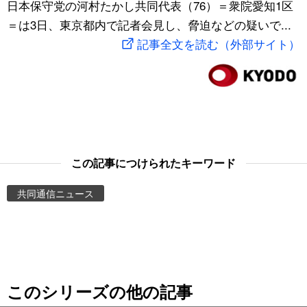
日本保守党の河村たかし共同代表（76）＝衆院愛知1区
スポーツ・東京2020
文化
動画/Live
＝は3日、東京都内で記者会見し、脅迫などの疑いで...
記事全文を読む（外部サイト）
科学・技術
Books
暮らし
Cinema
スポーツ・東京2020
Topics
この記事につけられたキーワード
Images
共同通信ニュース
People
東京
このシリーズの他の記事
お知らせ