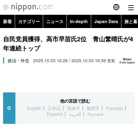
新着
カテゴリー
ニュース
In-depth
Japan Data
旅と暮
English
政治・外交
Topics
自民党員獲得、高市早苗氏2位 青山繁晴氏が4
简体字
年連続トップ
経済・ビジネス
Images
繁體字
カテゴリー
News
政治・外交
2025.10.03 16:26 / 2025.10.03 16:39
更新
from Japan
国際・海外
People
Français
政治・外交
ニュース
社会
東京
Español
経済・ビジネス
トップ
In-depth
文化
お知らせ
العربية
他の言語で読む
English
日本語
简体字
繁體字
Français
国際
アーカイブ
Japan Data
科学・技術
Español
العربية
Русский
Русский
社会
旅と暮らし
暮らし