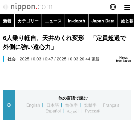
新着
カテゴリー
ニュース
In-depth
Japan Data
旅と暮
English
政治・外交
Topics
6人乗り軽自、天井めくれ変形 「定員超過で
简体字
外側に強い遠心力」
経済・ビジネス
Images
繁體字
カテゴリー
News
社会
2025.10.03 16:47 / 2025.10.03 20:44
更新
from Japan
国際・海外
People
Français
政治・外交
ニュース
社会
東京
Español
経済・ビジネス
トップ
In-depth
文化
お知らせ
العربية
他の言語で読む
English
日本語
简体字
繁體字
Français
国際
アーカイブ
Japan Data
科学・技術
Español
العربية
Русский
Русский
社会
旅と暮らし
暮らし