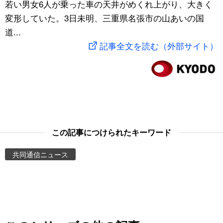
若い男女6人が乗った車の天井がめくれ上がり、大きく
スポーツ・東京2020
文化
動画/Live
変形していた。3日未明、三重県名張市の山あいの国
道...
科学・技術
Books
記事全文を読む（外部サイト）
暮らし
Cinema
スポーツ・東京2020
Topics
Images
この記事につけられたキーワード
共同通信ニュース
People
東京
お知らせ