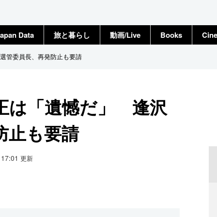
apan Data
旅と暮らし
動画/Live
Books
Cin
選管委員長、再発防止も要請
正は「遺憾だ」 逢沢
防止も要請
3 17:01
更新