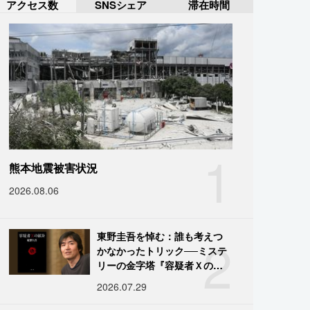
アクセス数
SNSシェア
滞在時間
1
熊本地震被害状況
2026.08.06
2
東野圭吾を悼む：誰も考えつ
かなかったトリック──ミステ
リーの金字塔『容疑者Ｘの献
身』の舞台裏
2026.07.29