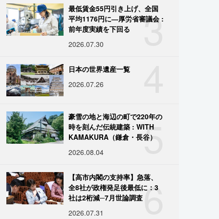
3
最低賃金55円引き上げ、全国
平均1176円に―厚労省審議会 :
前年度実績を下回る
2026.07.30
4
日本の世界遺産一覧
2026.07.26
5
豪雪の地と海辺の町で220年の
時を刻んだ伝統建築 : WITH
KAMAKURA（鎌倉・長谷）
2026.08.04
6
【高市内閣の支持率】急落、
全8社が政権発足後最低に：3
社は2桁減─7月世論調査
2026.07.31