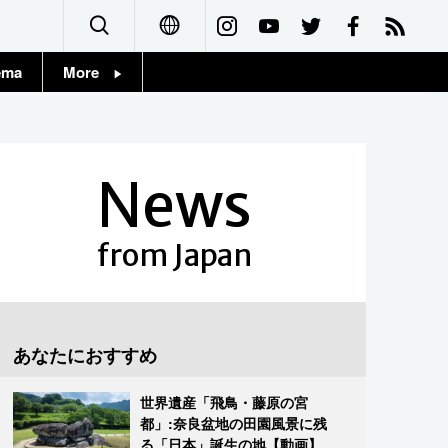
ema
More
English
Topics
简体字
Images
News
繁體字
People
Français
from Japan
東京
Español
お知らせ
العربية
あなたにおすすめ
Русский
世界遺産「飛鳥・藤原の宮
都」:奈良盆地の田園風景に残
る「日本」誕生の地【動画】