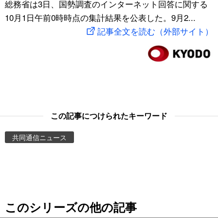
総務省は3日、国勢調査のインターネット回答に関する
スポーツ・東京2020
文化
動画/Live
10月1日午前0時時点の集計結果を公表した。9月2...
記事全文を読む（外部サイト）
科学・技術
Books
暮らし
Cinema
スポーツ・東京2020
Topics
この記事につけられたキーワード
Images
共同通信ニュース
People
東京
このシリーズの他の記事
お知らせ