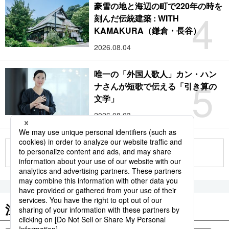
豪雪の地と海辺の町で220年の時を
4
刻んだ伝統建築 : WITH
KAMAKURA（鎌倉・長谷）
2026.08.04
唯一の「外国人歌人」カン・ハン
5
ナさんが短歌で伝える「引き算の
文学」
2026.08.03
もっと見る
注目のキーワード