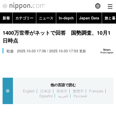
新着
カテゴリー
ニュース
In-depth
Japan Data
旅と暮
English
政治・外交
Topics
1400万世帯がネットで回答 国勢調査、10月1
简体字
日時点
経済・ビジネス
Images
繁體字
カテゴリー
News
社会
2025.10.03 17:36 / 2025.10.03 17:53
更新
from Japan
国際・海外
People
Français
政治・外交
ニュース
社会
東京
Español
経済・ビジネス
トップ
In-depth
文化
お知らせ
العربية
他の言語で読む
English
日本語
简体字
繁體字
Français
国際
アーカイブ
Japan Data
科学・技術
Español
العربية
Русский
Русский
社会
旅と暮らし
暮らし