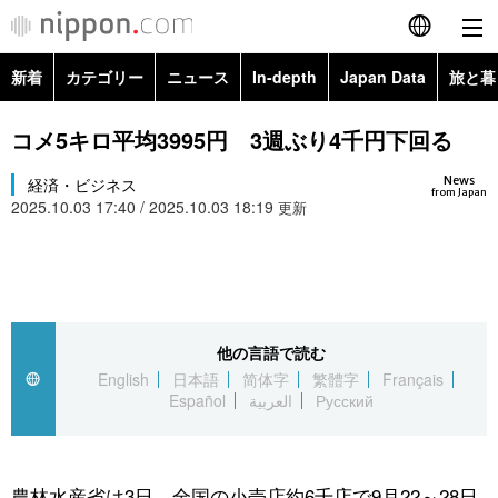
新着
カテゴリー
ニュース
In-depth
Japan Data
旅と暮
English
政治・外交
Topics
コメ5キロ平均3995円 3週ぶり4千円下回る
简体字
News
経済・ビジネス
経済・ビジネス
Images
繁體字
from Japan
2025.10.03 17:40 / 2025.10.03 18:19
更新
カテゴリー
国際・海外
People
Français
政治・外交
ニュース
社会
東京
Español
経済・ビジネス
トップ
In-depth
他の言語で読む
文化
お知らせ
العربية
English
日本語
简体字
繁體字
Français
Español
العربية
Русский
国際
アーカイブ
Japan Data
科学・技術
Русский
社会
旅と暮らし
暮らし
農林水産省は3日、全国の小売店約6千店で9月22～28日