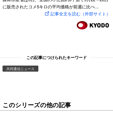
に販売されたコメ5キロの平均価格が前週に比べ...
スポーツ・東京2020
文化
動画/Live
記事全文を読む（外部サイト）
科学・技術
Books
暮らし
Cinema
スポーツ・東京2020
Topics
この記事につけられたキーワード
Images
共同通信ニュース
People
東京
このシリーズの他の記事
お知らせ