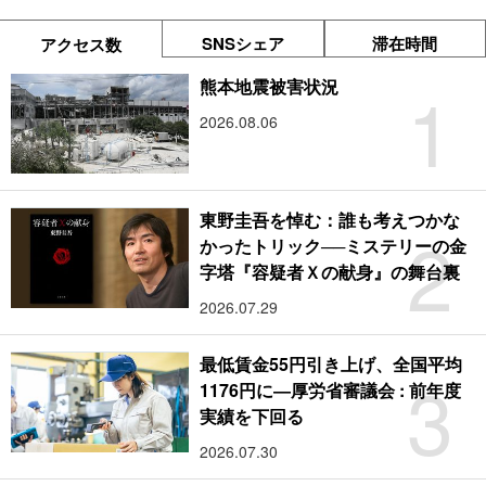
SNSシェア
滞在時間
アクセス数
1
熊本地震被害状況
2026.08.06
東野圭吾を悼む：誰も考えつかな
2
かったトリック──ミステリーの金
字塔『容疑者Ｘの献身』の舞台裏
2026.07.29
最低賃金55円引き上げ、全国平均
3
1176円に―厚労省審議会 : 前年度
実績を下回る
2026.07.30