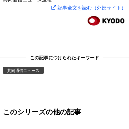
記事全文を読む（外部サイト）
スポーツ・東京2020
文化
動画/Live
科学・技術
Books
暮らし
Cinema
この記事につけられたキーワード
スポーツ・東京2020
Topics
共同通信ニュース
Images
People
東京
このシリーズの他の記事
お知らせ