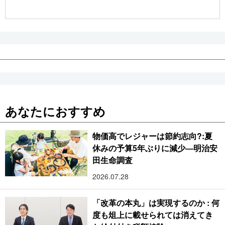
公式SNS
あなたにおすすめ
物価高でレジャーは節約志向?:夏
休みの予算5年ぶりに減少―明治安
田生命調査
2026.07.28
「改革の本丸」は実現するのか : 何
度も俎上に載せられては消えてき