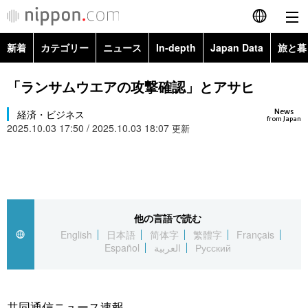
新着
カテゴリー
ニュース
In-depth
Japan Data
旅と暮
English
政治・外交
Topics
「ランサムウエアの攻撃確認」とアサヒ
简体字
News
経済・ビジネス
経済・ビジネス
Images
繁體字
from Japan
2025.10.03 17:50 / 2025.10.03 18:07
更新
カテゴリー
国際・海外
People
Français
政治・外交
ニュース
社会
東京
Español
経済・ビジネス
トップ
In-depth
他の言語で読む
文化
お知らせ
العربية
English
日本語
简体字
繁體字
Français
Español
العربية
Русский
国際
アーカイブ
Japan Data
科学・技術
Русский
社会
旅と暮らし
暮らし
共同通信ニュース速報