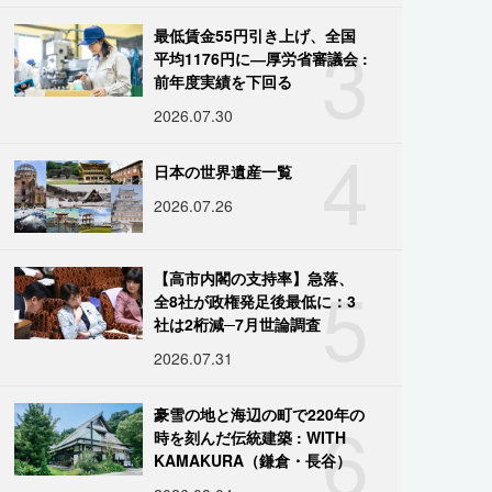
3
最低賃金55円引き上げ、全国
平均1176円に―厚労省審議会 :
前年度実績を下回る
2026.07.30
4
日本の世界遺産一覧
2026.07.26
5
【高市内閣の支持率】急落、
全8社が政権発足後最低に：3
社は2桁減─7月世論調査
2026.07.31
6
豪雪の地と海辺の町で220年の
時を刻んだ伝統建築 : WITH
KAMAKURA（鎌倉・長谷）