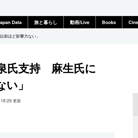
apan Data
旅と暮らし
動画/Live
Books
Cin
以前ほど影響力ない」
泉氏支持 麻生氏に
ない」
3 18:29
更新