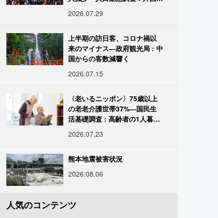
は400万人突破
2026.07.29
上半期の訪日客、コロナ禍以
来のマイナス―政府観光局 : 中
国からの客数減響く
2026.07.15
〈老いるニッポン〉75歳以上
の老老介護世帯37%―国民生
活基礎調査 : 高齢者の1人暮ら
し933万人超
2026.07.23
熊本地震被害状況
2026.08.06
人気のコンテンツ