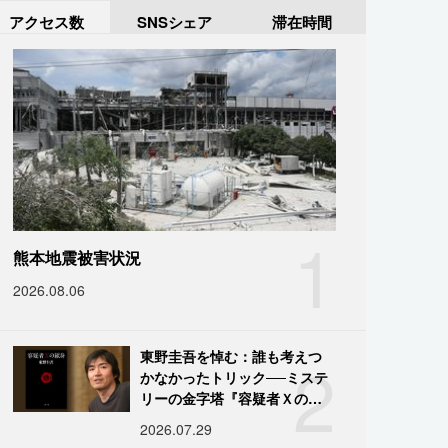
アクセス数
SNSシェア
滞在時間
1
熊本地震被害状況
2026.08.06
2
東野圭吾を悼む：誰も考えつ
かなかったトリック──ミステ
リーの金字塔『容疑者Ｘの献
身』の舞台裏
2026.07.29