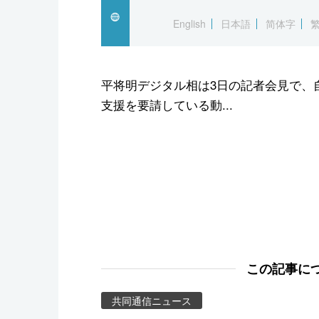
スポーツ・東京2020
English
日本語
简体字
平将明デジタル相は3日の記者会見で、
支援を要請している動...
この記事に
共同通信ニュース