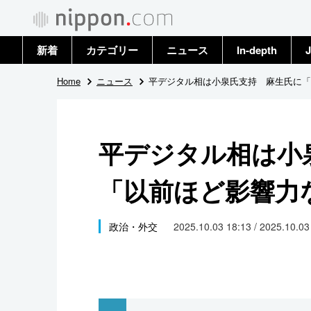
新着
カテゴリー
ニュース
In-depth
J
政治・外交
トップ
Home
ニュース
平デジタル相は小泉氏支持 麻生氏に「
経済・ビジネス
アーカイブ
平デジタル相は小
国際
「以前ほど影響力
社会
文化
政治・外交
2025.10.03 18:13 / 2025.10.0
科学・技術
暮らし