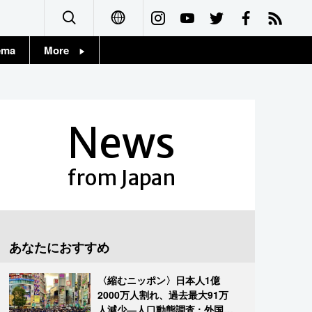
ema
More
English
Topics
简体字
Images
News
繁體字
People
Français
from Japan
東京
Español
お知らせ
العربية
あなたにおすすめ
Русский
〈縮むニッポン〉日本人1億
2000万人割れ、過去最大91万
人減少―人口動態調査 : 外国人