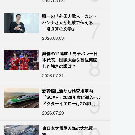
2026.08.04
7
唯一の「外国人歌人」カン・
ハンナさんが短歌で伝える
「引き算の文学」
2026.08.03
8
無傷の12連勝！男子バレー日
本代表、国際大会を首位突破
した強さの訳は？
2026.07.31
9
新幹線に新たな検査用車両
「SOAR」2029年度に導入へ :
ドクターイエローは27年1月に
引退
2026.07.29
10
東日本大震災以降の大地震一
覧