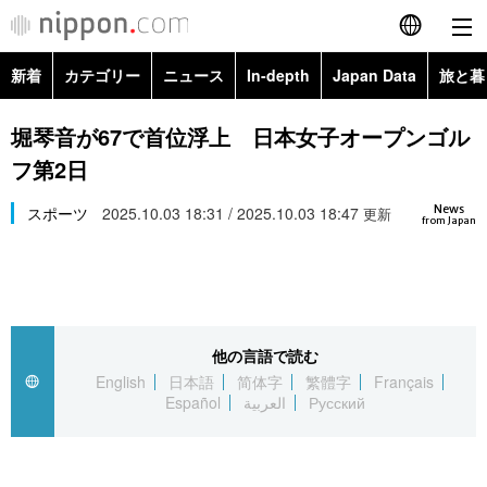
新着
カテゴリー
ニュース
In-depth
Japan Data
旅と暮
English
政治・外交
Topics
堀琴音が67で首位浮上 日本女子オープンゴル
简体字
フ第2日
経済・ビジネス
Images
繁體字
カテゴリー
News
スポーツ
2025.10.03 18:31 / 2025.10.03 18:47
更新
from Japan
国際・海外
People
Français
政治・外交
ニュース
社会
東京
Español
経済・ビジネス
トップ
In-depth
文化
お知らせ
العربية
他の言語で読む
English
日本語
简体字
繁體字
Français
国際
アーカイブ
Japan Data
科学・技術
Español
العربية
Русский
Русский
社会
旅と暮らし
暮らし