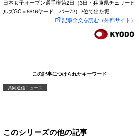
日本女子オープン選手権第2日（3日・兵庫県チェリーヒ
スポーツ・東京2020
文化
動画/Live
ルズGC＝6616ヤード、パー72）2位で出た堀...
記事全文を読む（外部サイト）
科学・技術
Books
暮らし
Cinema
スポーツ・東京2020
Topics
この記事につけられたキーワード
Images
共同通信ニュース
People
東京
このシリーズの他の記事
お知らせ