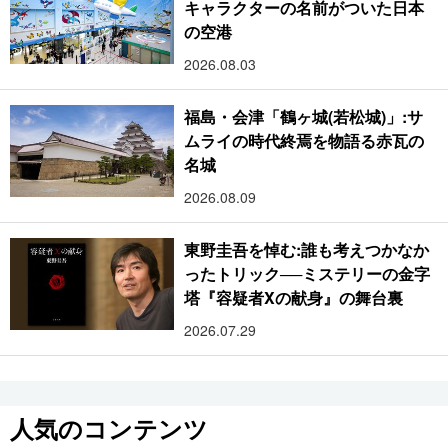
キャラクターの名前がついた日本
の空港
2026.08.03
福島・会津「鶴ヶ城(若松城)」:サ
ムライの時代終焉を物語る赤瓦の
名城
2026.08.09
東野圭吾を悼む:誰も考えつかなか
ったトリック──ミステリーの金字
塔『容疑者Xの献身』の舞台裏
2026.07.29
人気のコンテンツ