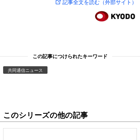
記事全文を読む（外部サイト）
スポーツ・東京2020
文化
動画/Live
科学・技術
Books
暮らし
Cinema
この記事につけられたキーワード
スポーツ・東京2020
Topics
共同通信ニュース
Images
People
このシリーズの他の記事
東京
お知らせ