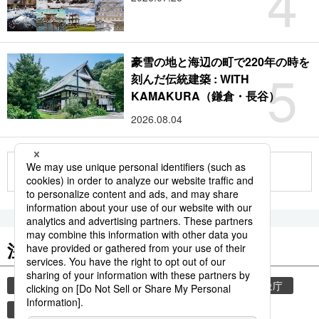
4
豪雪の地と海辺の町で220年の時を
5
刻んだ伝統建築 : WITH
KAMAKURA（鎌倉・長谷）
2026.08.04
もっと見る
注目のキーワード
共同通信ニュース
和食
気象・災害
気象庁
津波
災害
地震
熊本
熊本地震