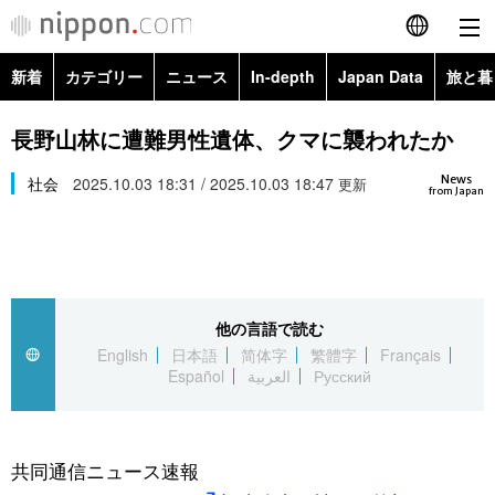
新着
カテゴリー
ニュース
In-depth
Japan Data
旅と暮
English
政治・外交
Topics
長野山林に遭難男性遺体、クマに襲われたか
简体字
News
経済・ビジネス
社会
2025.10.03 18:31 / 2025.10.03 18:47
Images
更新
繁體字
from Japan
カテゴリー
国際・海外
People
Français
政治・外交
ニュース
社会
東京
Español
他の言語で読む
経済・ビジネス
トップ
In-depth
文化
お知らせ
English
日本語
简体字
繁體字
Français
العربية
Español
العربية
Русский
国際
アーカイブ
Japan Data
科学・技術
Русский
社会
旅と暮らし
暮らし
共同通信ニュース速報