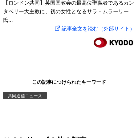
【ロンドン共同】英国国教会の最高位聖職者であるカン
スポーツ・東京2020
文化
動画/Live
タベリー大主教に、初の女性となるサラ・ムラーリー
氏...
科学・技術
Books
記事全文を読む（外部サイト）
暮らし
Cinema
スポーツ・東京2020
Topics
Images
この記事につけられたキーワード
共同通信ニュース
People
東京
お知らせ