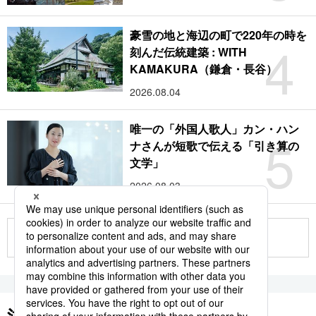
豪雪の地と海辺の町で220年の時を
4
刻んだ伝統建築 : WITH
KAMAKURA（鎌倉・長谷）
2026.08.04
唯一の「外国人歌人」カン・ハン
5
ナさんが短歌で伝える「引き算の
文学」
2026.08.03
もっと見る
注目のキーワード