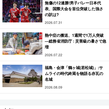
無傷の12連勝!男子バレー日本代
表、国際大会を首位突破した強さ
の訳は?
2026.07.31
熱中症の搬送、1週間で1万人突破
―総務省消防庁 : 災害級の暑さで急
増
2026.07.22
福島・会津「鶴ヶ城(若松城)」:サ
ムライの時代終焉を物語る赤瓦の
名城
2026.08.09