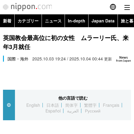
新着
カテゴリー
ニュース
In-depth
Japan Data
旅と暮
English
政治・外交
Topics
英国教会最高位に初の女性 ムラーリー氏、来
简体字
年3月就任
経済・ビジネス
Images
繁體字
カテゴリー
News
国際・海外
2025.10.03 19:24 / 2025.10.04 00:44
更新
from Japan
国際・海外
People
Français
政治・外交
ニュース
社会
東京
Español
経済・ビジネス
トップ
In-depth
文化
お知らせ
العربية
他の言語で読む
English
日本語
简体字
繁體字
Français
国際
アーカイブ
Japan Data
科学・技術
Español
العربية
Русский
Русский
社会
旅と暮らし
暮らし