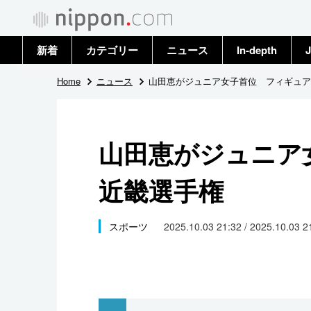
新着
カテゴリー
ニュース
In-depth
J
政治・外交
トップ
Home
ニュース
山田恵がジュニア女子首位 フィギュア
経済・ビジネス
アーカイブ
山田恵がジュニア
国際
近畿選手権
社会
文化
スポーツ
2025.10.03 21:32 / 2025.10.03 
科学・技術
暮らし