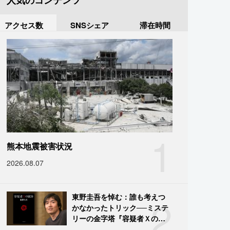
人気のコンテンツ
アクセス数
SNSシェア
滞在時間
1
熊本地震被害状況
2026.08.07
2
東野圭吾を悼む：誰も考えつ
かなかったトリック──ミステ
リーの金字塔『容疑者Ｘの献
身』の舞台裏