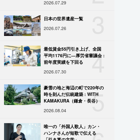
2026.07.29
3
日本の世界遺産一覧
2026.07.26
4
最低賃金55円引き上げ、全国
平均1176円に―厚労省審議会 :
前年度実績を下回る
2026.07.30
5
豪雪の地と海辺の町で220年の
時を刻んだ伝統建築 : WITH
KAMAKURA（鎌倉・長谷）
2026.08.04
6
唯一の「外国人歌人」カン・
ハンナさんが短歌で伝える
「引き算の文学」