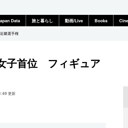
apan Data
旅と暮らし
動画/Live
Books
Cin
近畿選手権
女子首位 フィギュア
21:49
更新