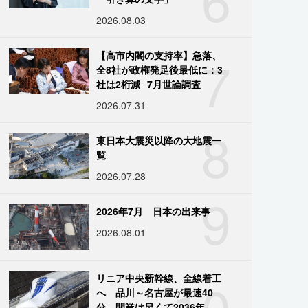
2026.08.03
7
【高市内閣の支持率】急落、
全8社が政権発足後最低に：3
社は2桁減─7月世論調査
2026.07.31
8
東日本大震災以降の大地震一
覧
2026.07.28
9
2026年7月 日本の出来事
2026.08.01
10
リニア中央新幹線、全線着工
へ 品川～名古屋が最速40
分、開業は早くて2036年