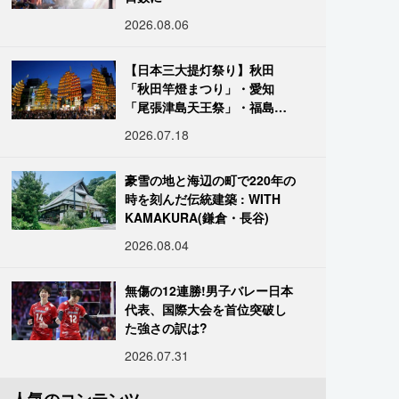
2026.08.06
【日本三大提灯祭り】秋田
「秋田竿燈まつり」・愛知
「尾張津島天王祭」・福島
「二本松の提灯祭り」:おびた
2026.07.18
だしい灯火が夜空を照らす光
の祭典
豪雪の地と海辺の町で220年の
時を刻んだ伝統建築 : WITH
KAMAKURA(鎌倉・長谷)
2026.08.04
無傷の12連勝!男子バレー日本
代表、国際大会を首位突破し
た強さの訳は?
2026.07.31