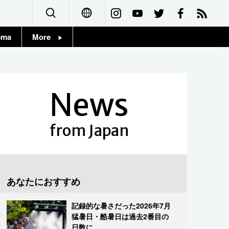
ema
More
English
Topics
简体字
Images
News
繁體字
People
Français
from Japan
東京
Español
お知らせ
العربية
あなたにおすすめ
Русский
記録的な暑さだった2026年7月
猛暑日・酷暑日は過去2番目の
日数に