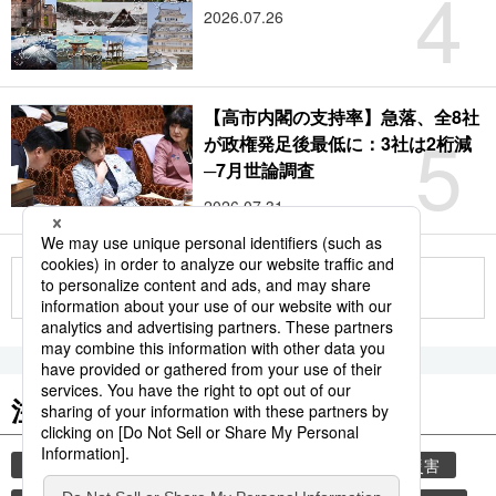
4
2026.07.26
【高市内閣の支持率】急落、全8社
5
が政権発足後最低に：3社は2桁減
─7月世論調査
2026.07.31
もっと見る
注目のキーワード
共同通信ニュース
気象・災害
気象庁
災害