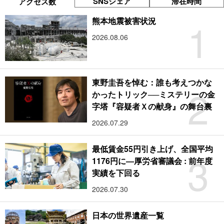
SNSシェア
滞在時間
アクセス数
1
熊本地震被害状況
2026.08.06
東野圭吾を悼む：誰も考えつかな
2
かったトリック──ミステリーの金
字塔『容疑者Ｘの献身』の舞台裏
2026.07.29
最低賃金55円引き上げ、全国平均
3
1176円に―厚労省審議会 : 前年度
実績を下回る
2026.07.30
日本の世界遺産一覧