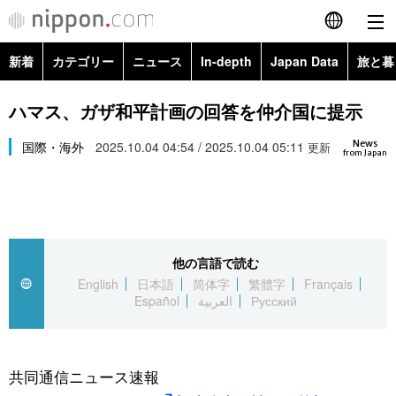
新着
カテゴリー
ニュース
In-depth
Japan Data
旅と暮
English
政治・外交
Topics
ハマス、ガザ和平計画の回答を仲介国に提示
简体字
News
経済・ビジネス
国際・海外
2025.10.04 04:54 / 2025.10.04 05:11
Images
更新
繁體字
from Japan
カテゴリー
国際・海外
People
Français
政治・外交
ニュース
社会
東京
Español
他の言語で読む
経済・ビジネス
トップ
In-depth
文化
お知らせ
English
日本語
简体字
繁體字
Français
العربية
Español
العربية
Русский
国際
アーカイブ
Japan Data
科学・技術
Русский
社会
旅と暮らし
暮らし
共同通信ニュース速報