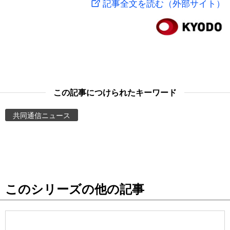
記事全文を読む（外部サイト）
スポーツ・東京2020
文化
動画/Live
科学・技術
Books
暮らし
Cinema
この記事につけられたキーワード
スポーツ・東京2020
Topics
共同通信ニュース
Images
People
このシリーズの他の記事
東京
お知らせ